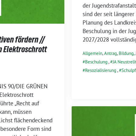
der Jugendstrafanstalt
sind der seit längerer
Planung des Landkrei
Beschulung in der Jug
iven fördern //
2027/2028 vollständig
 Elektroschrott
Allgemein
,
Antrag
,
Bildung
,
Beschulung
,
JA Neustreli
Resozialisierung
,
Schulpf
DNIS 90/DIE GRÜNEN
Elektroschrott
führte „Recht auf
kann, müssen
lichst flächendeckend
e besondere Form sind