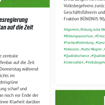
Volksbegehrens zurück
Geschäftsführerin und
desregierung
Fraktion BÜNDNIS 90
n auf die Zeit
Allgemein
,
Bildung
,
Jutta W
Bildungsausschuss
,
Ents
Fachkräftebindung
,
Ganz
Inklusion
,
Jutta Wegner
,
e zentrale
Qualitätschance
,
Qualitä
enbar auf die Zeit
Kinderzahlen
,
Volksbegeh
 Donnerstag während
ichts im
ndnisgrüne
rung scharf und
an noch vor Ende der
önne Klarheit darüber