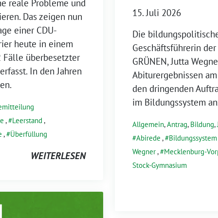
hne reale Probleme und
15. Juli 2026
ieren. Das zeigen nun
age einer CDU-
Die bildungspolitisch
ier heute in einem
Geschäftsführerin de
2 Fälle überbesetzter
GRÜNEN, Jutta Wegner
rfasst. In den Jahren
Abiturergebnissen a
en.
den dringenden Auftra
im Bildungssystem a
emitteilung
ge
,
Leerstand
,
Allgemein
,
Antrag
,
Bildung
,
e
,
Überfüllung
Abirede
,
Bildungssystem
Wegner
,
Mecklenburg-Vo
WEITERLESEN
Stock-Gymnasium