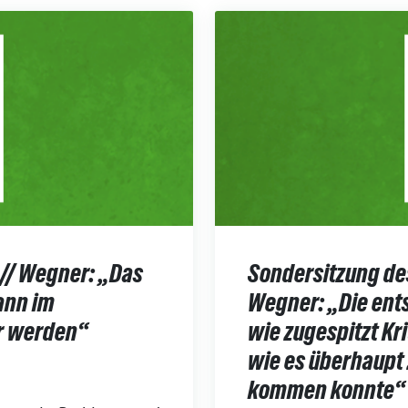
 // Wegner: „Das
Sondersitzung de
ann im
Wegner: „Die ents
ur werden“
wie zugespitzt Kr
wie es überhaupt 
kommen konnte“