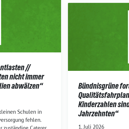
ntlasten //
ten nicht immer
lien abwälzen“
Bündnisgrüne for
Qualitätsfahrplan
Kinderzahlen sind
leinen Schulen in
Jahrzehnten“
ersorgung fehlen.
1. Juli 2026
r zuständige Caterer,