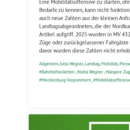
Eine Mobilitätsoffensive zu starten, o
Bedarfe zu kennen, kann nicht funktion
auch neue Zahlen aus der kleinen Anfr
Landtagsabgeordneten, die der Nordkur
Artikel aufgriff. 2025 wurden in MV 43
Züge oder zurückgelassener Fahrgäste e
davor wurden diese Zahlen nicht erhob
Allgemein
,
Jutta Wegner
,
Landtag
,
Mobilität
,
Press
Bahnhofstoiletten
,
Jutta Wegner
,
längere Zü
Mecklenburg-Vorpommern
,
Mobilitätsoffensiv