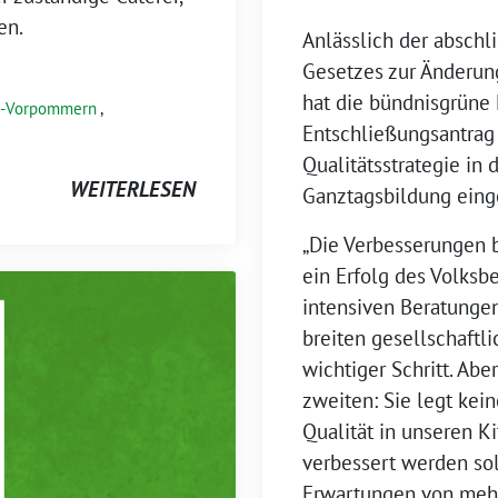
en.
Anlässlich der absch
Gesetzes zur Änderun
hat die bündnisgrüne 
g-Vorpommern
,
Entschließungsantrag 
Qualitätsstrategie in
WEITERLESEN
Ganztagsbildung eing
„Die Verbesserungen b
ein Erfolg des Volksbe
intensiven Beratunge
breiten gesellschaftl
wichtiger Schritt. Ab
zweiten: Sie legt kein
Qualität in unseren K
verbessert werden soll
Erwartungen von mehr