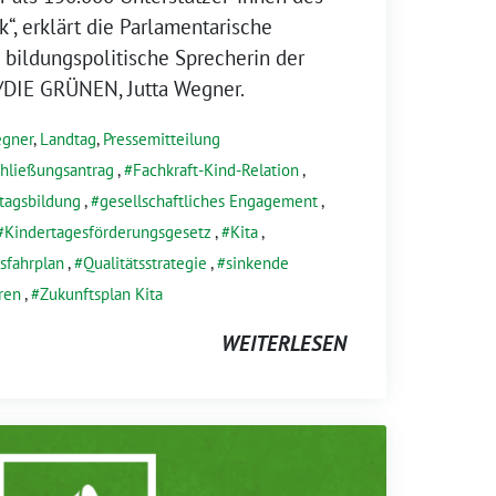
“, erklärt die Parlamentarische
 bildungspolitische Sprecherin der
/DIE GRÜNEN, Jutta Wegner.
egner
,
Landtag
,
Pressemitteilung
chließungsantrag
,
Fachkraft-Kind-Relation
,
tagsbildung
,
gesellschaftliches Engagement
,
Kindertagesförderungsgesetz
,
Kita
,
tsfahrplan
,
Qualitätsstrategie
,
sinkende
ren
,
Zukunftsplan Kita
WEITERLESEN