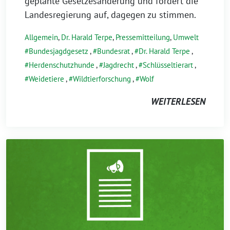
geplante Gesetzesänderung und fordert die
Landesregierung auf, dagegen zu stimmen.
Allgemein
,
Dr. Harald Terpe
,
Pressemitteilung
,
Umwelt
Bundesjagdgesetz
,
Bundesrat
,
Dr. Harald Terpe
,
Herdenschutzhunde
,
Jagdrecht
,
Schlüsseltierart
,
Weidetiere
,
Wildtierforschung
,
Wolf
WEITERLESEN