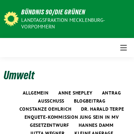
Weiter
BÜNDNIS 90/DIE GRÜNEN
zum
Inhalt
LANDTAGSFRAKTION MECKLENBURG-
VORPOMMERN
Umwelt
ALLGEMEIN
ANNE SHEPLEY
ANTRAG
AUSSCHUSS
BLOGBEITRAG
CONSTANZE OEHLRICH
DR. HARALD TERPE
ENQUETE-KOMMISSION JUNG SEIN IN MV
GESETZENTWURF
HANNES DAMM
JUTTA WEGNER
KLEINE ANFRAGE