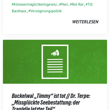
Klimaverträglichkeitsgesetz
,
Poel
,
Rot-Rot
,
Till
Backhaus
,
Verzögerungspolitik
WEITERLESEN
Buckelwal „Timmy“ ist tot // Dr. Terpe:
„Missglückte Seebestattung: der
Tragödie letzter Teil“