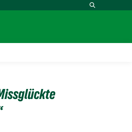
Suche
„Missglückte
“