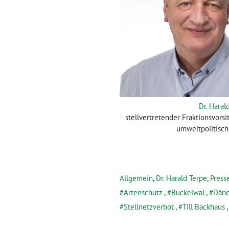
Dr. Hara
stellvertretender Fraktionsvors
umweltpolitisch
Allgemein
,
Dr. Harald Terpe
,
Press
Artenschutz
,
Buckelwal
,
Dän
Stellnetzverbot
,
Till Backhaus