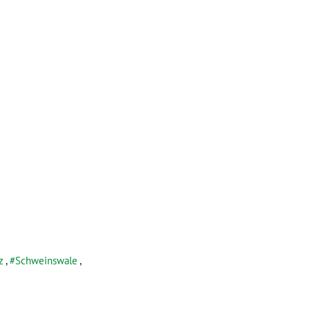
z
,
Schweinswale
,