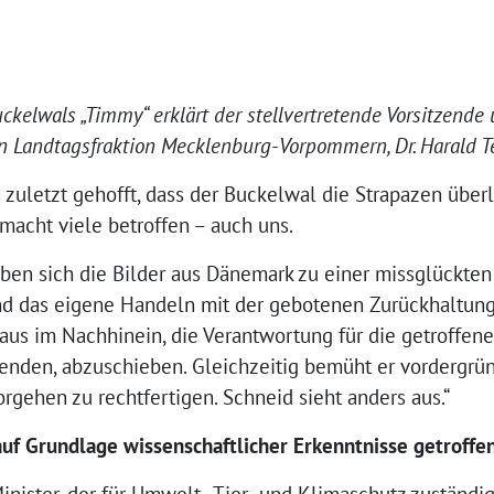
ckelwals „Timmy“ erklärt der stellvertretende Vorsitzende
 Landtagsfraktion Mecklenburg-Vorpommern, Dr. Harald T
zuletzt gehofft, dass der Buckelwal die Strapazen überl
 macht viele betroffen – auch uns.
haben sich die Bilder aus Dänemark zu einer missglückte
nd das eigene Handeln mit der gebotenen Zurückhaltung
aus im Nachhinein, die Verantwortung für die getroffen
itenden, abzuschieben. Gleichzeitig bemüht er vordergrün
gehen zu rechtfertigen. Schneid sieht anders aus.“
uf Grundlage wissenschaftlicher Erkenntnisse getroffe
inister, der für Umwelt-, Tier- und Klimaschutz zuständi