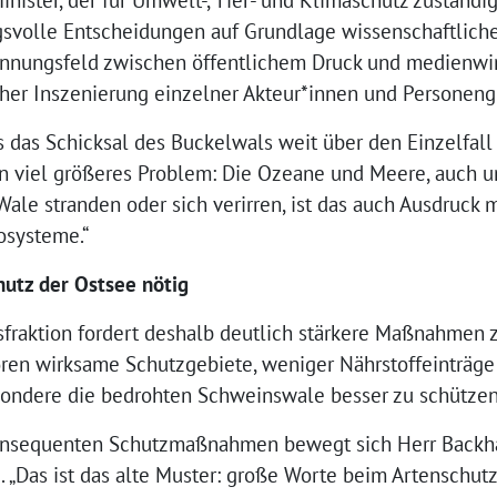
gsvolle Entscheidungen auf Grundlage wissenschaftliche
nnungsfeld zwischen öffentlichem Druck und medienwir
icher Inszenierung einzelner Akteur*innen und Personeng
s das Schicksal des Buckelwals weit über den Einzelfall
ein viel größeres Problem: Die Ozeane und Meere, auch u
Wale stranden oder sich verirren, ist das auch Ausdruc
osysteme.“
tz der Ostsee nötig
fraktion fordert deshalb deutlich stärkere Maßnahmen 
ren wirksame Schutzgebiete, weniger Nährstoffeinträge 
sondere die bedrohten Schweinswale besser zu schützen
onsequenten Schutzmaßnahmen bewegt sich Herr Backha
pe. „Das ist das alte Muster: große Worte beim Artenschu