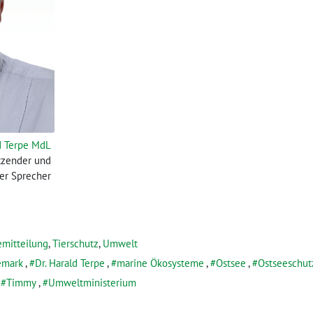
ld Terpe MdL
itzender und
er Sprecher
emitteilung
,
Tierschutz
,
Umwelt
emark
,
Dr. Harald Terpe
,
marine Ökosysteme
,
Ostsee
,
Ostseeschut
,
Timmy
,
Umweltministerium