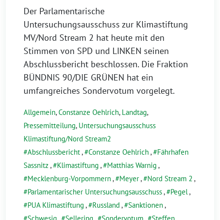
Der Parlamentarische
Untersuchungsausschuss zur Klimastiftung
MV/Nord Stream 2 hat heute mit den
Stimmen von SPD und LINKEN seinen
Abschlussbericht beschlossen. Die Fraktion
BÜNDNIS 90/DIE GRÜNEN hat ein
umfangreiches Sondervotum vorgelegt.
Allgemein
,
Constanze Oehlrich
,
Landtag
,
Pressemitteilung
,
Untersuchungsausschuss
Klimastiftung/Nord Stream2
Abschlussbericht
,
Constanze Oehlrich
,
Fährhafen
Sassnitz
,
Klimastiftung
,
Matthias Warnig
,
Mecklenburg-Vorpommern
,
Meyer
,
Nord Stream 2
,
Parlamentarischer Untersuchungsausschuss
,
Pegel
,
PUA Klimastiftung
,
Russland
,
Sanktionen
,
Schwesig
,
Sellering
,
Sondervotum
,
Steffen