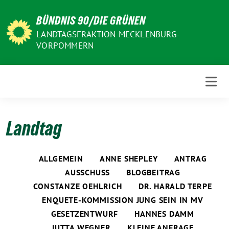
Weiter
BÜNDNIS 90/DIE GRÜNEN
zum
Inhalt
LANDTAGSFRAKTION MECKLENBURG-
VORPOMMERN
Landtag
ALLGEMEIN
ANNE SHEPLEY
ANTRAG
AUSSCHUSS
BLOGBEITRAG
CONSTANZE OEHLRICH
DR. HARALD TERPE
ENQUETE-KOMMISSION JUNG SEIN IN MV
GESETZENTWURF
HANNES DAMM
JUTTA WEGNER
KLEINE ANFRAGE