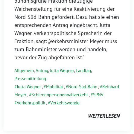
bündnisgrüne Fraktion die zügige
Weichenstellung für eine Reaktivierung der
Nord-Süd-Bahn gefordert. Dazu hat sie einen
entsprechenden Antrag eingebracht. Jutta
Wegner, verkehrspolitische Sprecherin der
Fraktion, sagt: „Verkehrsminister Meyer muss
zum Bahnminister werden und handeln,
bevor der Zug abgefahren ist.“
Allgemein
,
Antrag
,
Jutta Wegner
,
Landtag
,
Pressemitteilung
Jutta Wegner
,
Mobilität
,
Nord-Süd-Bahn
,
Reinhard
Meyer
,
Schienenpersonennahverkehr
,
SPNV
,
Verkehrspolitik
,
Verkehrswende
WEITERLESEN