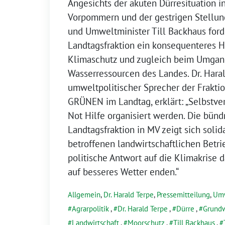
Angesichts der akuten Dürresituation 
Vorpommern und der gestrigen Stellun
und Umweltminister Till Backhaus ford
Landtagsfraktion ein konsequenteres 
Klimaschutz und zugleich beim Umgan
Wasserressourcen des Landes. Dr. Haral
umweltpolitischer Sprecher der Frakt
GRÜNEN im Landtag, erklärt: „Selbstver
Not Hilfe organisiert werden. Die bün
Landtagsfraktion in MV zeigt sich solid
betroffenen landwirtschaftlichen Betri
politische Antwort auf die Klimakrise 
auf besseres Wetter enden.“
Allgemein
,
Dr. Harald Terpe
,
Pressemitteilung
,
Um
Agrarpolitik
,
Dr. Harald Terpe
,
Dürre
,
Grund
Landwirtschaft
,
Moorschutz
,
Till Backhaus
,