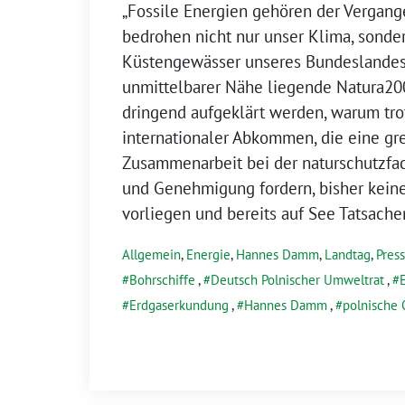
„Fossile Energien gehören der Vergang
bedrohen nicht nur unser Klima, sonde
Küstengewässer unseres Bundeslandes
unmittelbarer Nähe liegende Natura20
dringend aufgeklärt werden, warum tro
internationaler Abkommen, die eine gr
Zusammenarbeit bei der naturschutzfa
und Genehmigung fordern, bisher kein
vorliegen und bereits auf See Tatsach
Allgemein
,
Energie
,
Hannes Damm
,
Landtag
,
Pres
Bohrschiffe
,
Deutsch Polnischer Umweltrat
,
Erdgaserkundung
,
Hannes Damm
,
polnische 