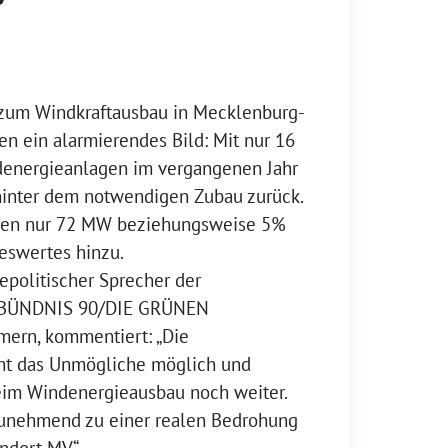
 zum Windkraftausbau in Mecklenburg-
n ein alarmierendes Bild: Mit nur 16
ndenergieanlagen im vergangenen Jahr
 hinter dem notwendigen Zubau zurück.
en nur 72 MW beziehungsweise 5%
eswertes hinzu.
politischer Sprecher der
n BÜNDNIS 90/DIE GRÜNEN
ern, kommentiert: „Die
ht das Unmögliche möglich und
beim Windenergieausbau noch weiter.
zunehmend zu einer realen Bedrohung
ndort MV.“