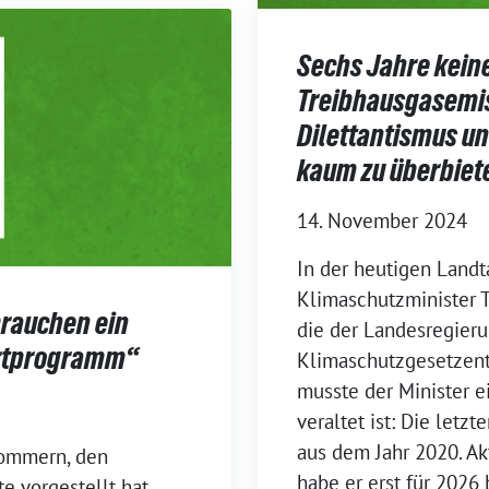
Sechs Jahre kein
Treibhausgasemis
Dilettantismus u
kaum zu überbiet
14. November 2024
In der heutigen Land
Klimaschutzminister T
brauchen ein
die der Landesregieru
rtprogramm“
Klimaschutzgesetzentw
musste der Minister e
veraltet ist: Die let
aus dem Jahr 2020. Ak
pommern, den
habe er erst für 2026 
e vorgestellt hat,