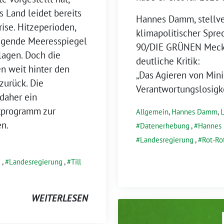
s Land leidet bereits
Hannes Damm, stellve
ise. Hitzeperioden,
klimapolitischer Spr
igende Meeresspiegel
90/DIE GRÜNEN Meckl
lagen. Doch die
deutliche Kritik:
n weit hinter den
„Das Agieren von Mini
urück. Die
Verantwortungslosigke
daher ein
tprogramm zur
Allgemein
,
Hannes Damm
,
en.
Datenerhebung
,
Hannes
Landesregierung
,
Rot-Ro
z
,
Landesregierung
,
Till
WEITERLESEN