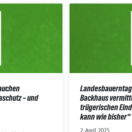
rauchen
Landesbauerntag /
aschutz – und
Backhaus vermitt
trügerischen Eind
kann wie bisher“
2. April 2025