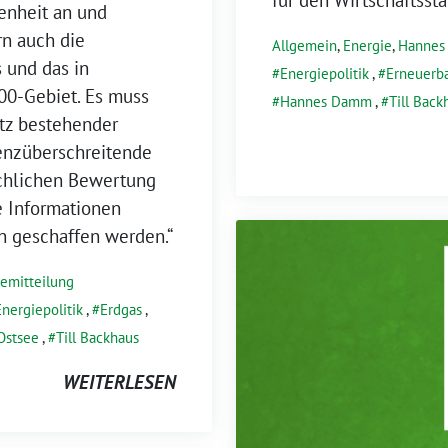
enheit an und
rn auch die
Allgemein
,
Energie
,
Hanne
 und das in
Energiepolitik
,
Erneuerb
00-Gebiet. Es muss
Hannes Damm
,
Till Back
tz bestehender
enzüberschreitende
chlichen Bewertung
e Informationen
en geschaffen werden.“
semitteilung
Energiepolitik
,
Erdgas
,
Ostsee
,
Till Backhaus
WEITERLESEN