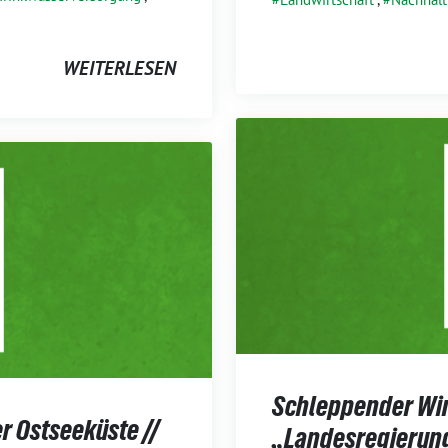
WEITERLESEN
Schleppender Win
r Ostseeküste //
„Landesregierung