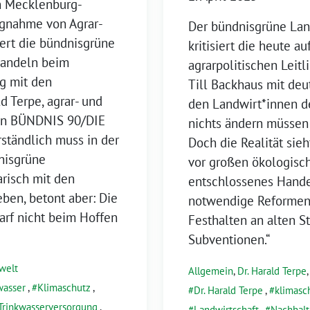
in Mecklenburg-
gnahme von Agrar-
Der bündnisgrüne Lan
ert die bündnisgrüne
kritisiert die heute 
Handeln beim
agrarpolitischen Leitl
g mit den
Till Backhaus mit deu
d Terpe, agrar- und
den Landwirt*innen de
ion BÜNDNIS 90/DIE
nichts ändern müssen 
ständlich muss in der
Doch die Realität sieh
dnisgrüne
vor großen ökologisc
arisch mit den
entschlossenes Handeln
eben, betont aber: Die
notwendige Reformen 
darf nicht beim Hoffen
Festhalten an alten S
Subventionen.“
welt
Allgemein
,
Dr. Harald Terpe
wasser
,
Klimaschutz
,
Dr. Harald Terpe
,
klimasc
Trinkwasserversorgung
,
Landwirtschaft
,
Nachhalt