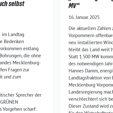
uch selbst
MV“
16. Januar 2025
Die aktuellen Zahlen
 im Landtag
Vorpommern offenbare
ße Bedenken
neu installierten Wi
svorkommen entlang
bleibt das Land weit
 Bohrungen, die ohne
Statt 1.500 MW komm
landes Mecklenburg-
des notwendigen Jahr
fen Fragen zur
Hannes Damm, energie
it und zum
Landtagsfraktion vo
Mecklenburg-Vorpomm
Landesregierung mac
tischer Sprecher der
verschlechtert sich 
E GRÜNEN
Dieser Zustand wird 
s Vorgehen scharf:
für den Wirtschaftssta