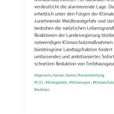
verdeutlicht die alarmierende Lage: Da
erheblich unter den Folgen der Klimakr
zunehmende Waldbrandgefahr und ste
bedrohen die natürlichen Lebensgrund
Reaktionen der Landesregierung bleibe
notwendigen Klimaschutzmaßnahmen z
bündnisgrüne Landtagsfraktion fordert 
umfassendes und ambitioniertes Sofor
schnellen Reduktion von Treibhausgas
Allgemein
,
Hannes Damm
,
Pressemitteilung
CO2
,
Klimapolitik
,
Klimareport
,
Klimaschut
Backhaus