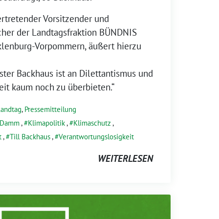
rtretender Vorsitzender und
echer der Landtagsfraktion BÜNDNIS
enburg-Vorpommern, äußert hierzu
ster Backhaus ist an Dilettantismus und
it kaum noch zu überbieten.“
Landtag
,
Pressemitteilung
 Damm
,
Klimapolitik
,
Klimaschutz
,
t
,
Till Backhaus
,
Verantwortungslosigkeit
WEITERLESEN