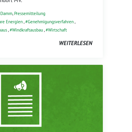
s Damm
,
Pressemitteilung
are Energien
,
Genehmigungsverfahren
,
haus
,
Windkraftausbau
,
Wirtschaft
WEITERLESEN