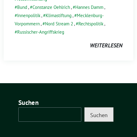
Bund
,
Constanze Oehlrich
,
Hannes Damm
,
Innenpolitik
,
Klimastiftung
,
Mecklenburg-
Vorpommern
,
Nord Stream 2
,
Rechtspolitik
,
Russischer-Angriffskrieg
WEITERLESEN
Suchen
Suchen