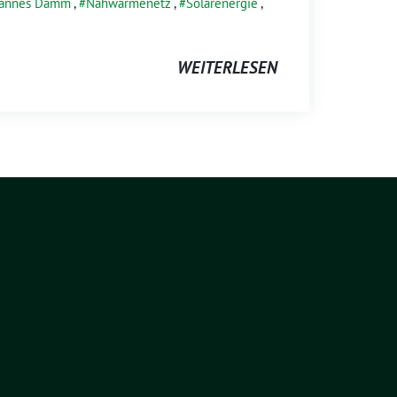
annes Damm
,
Nahwärmenetz
,
Solarenergie
,
WEITERLESEN