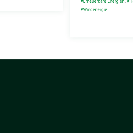
Erneuerbare Energien
,
H
Windenergie