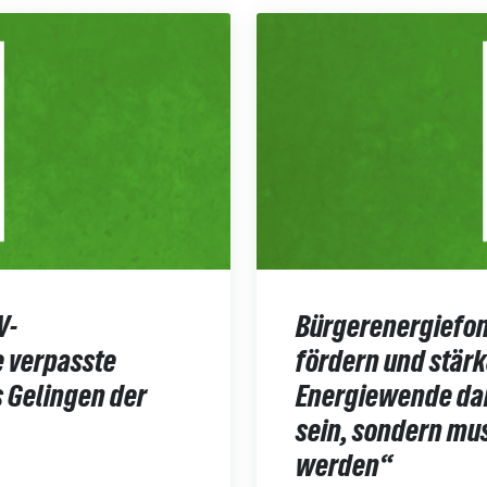
V-
Bürgerenergiefon
 verpasste
fördern und stär
 Gelingen der
Energiewende dar
sein, sondern mus
werden“