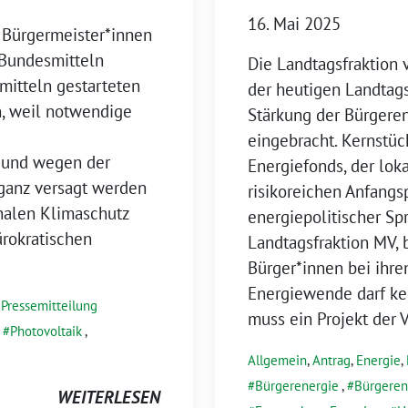
16. Mai 2025
 Bürgermeister*innen
 Bundesmitteln
Die Landtagsfraktio
mitteln gestarteten
der heutigen Landtag
, weil notwendige
Stärkung der Bürger
eingebracht. Kernstück
 und wegen der
Energiefonds, der loka
 ganz versagt werden
risikoreichen Anfangs
nalen Klimaschutz
energiepolitischer Sp
rokratischen
Landtagsfraktion MV, 
Bürger*innen bei ihre
Energiewende darf kei
,
Pressemitteilung
muss ein Projekt der 
,
Photovoltaik
,
Allgemein
,
Antrag
,
Energie
,
Bürgerenergie
,
Bürgeren
WEITERLESEN