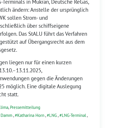
G-Terminals in Mukran, Deutsche ReGas,
tlich ändern: Anstelle der ursprünglich
K sollen Strom- und
chließlich über schiffseigene
folgen. Das StALU führt das Verfahren
gestützt auf Übergangsrecht aus dem
gesetz.
en liegen nur für einen kurzen
(13.10.–13.11.2025,
 Einwendungen gegen die Änderungen
25 möglich. Eine digitale Auslegung
ht statt.
Klima
,
Pressemitteilung
s Damm
,
Katharina Horn
,
LNG
,
LNG-Terminal
,