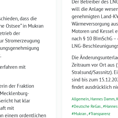
Der Betreiber des LN
will die Anlage wesen
genehmigten Land-KW
chieden, dass die
Wärmeversorgung auss
he Ostsee“ in Mukran
Motoren und Kessel er
etrieb der
nach § 10 BImSchG – 
zur Stromerzeugung
LNG-Beschleunigungs
erungsgenehmigung
.
Die Änderungsunterlag
Zeitraum vor Ort aus 
erfahren mit
Stralsund/Sassnitz).
sind bis zum 15.12.20
erin der Fraktion
findet ausdrücklich nic
Mecklenburg-
Allgemein
,
Hannes Damm
,
ericht hat klar
Deutsche ReGas
,
Hanne
aft mit
Mukran
,
Transparenz
an einem ordentlichen