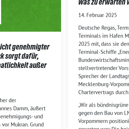
was zu erwarten 
14. Februar 2025
Deutsche Regas, Ter
Terminals im Hafen Mu
2025 mit, dass sie den
icht genehmigter
Terminal-Schiffe „En
k sorgt dafür,
Bundeswirtschaftsmin
atlichkeit außer
stellvertretender Vor
Sprecher der Landta
Mecklenburg-Vorpomm
Chartervertrags durch
her der
„Wir als bündnisgrüne
Hannes Damm, äußert
gegen den Bau von L
 Genehmigungs- und
Vorpommern positionier
 vor Mukran. Grund
erwarten war: Die be