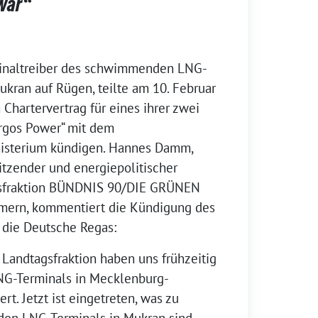
war“
minaltreiber des schwimmenden LNG-
kran auf Rügen, teilte am 10. Februar
 Chartervertrag für eines ihrer zwei
ergos Power“ mit dem
isterium kündigen. Hannes Damm,
sitzender und energiepolitischer
gsfraktion BÜNDNIS 90/DIE GRÜNEN
ern, kommentiert die Kündigung des
 die Deutsche Regas:
 Landtagsfraktion haben uns frühzeitig
NG-Terminals in Mecklenburg-
t. Jetzt ist eingetreten, was zu
iden LNG-Terminals in Mukran sind