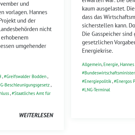
November und
kaum ausgelastet. Die
en vorlagen. Hannes
dass das Wirtschaftsm
Projekt und der
sicherstellen kann. D
 Landesbehörden nicht
Die Gasspeicher sind g
nd erhobenem
gesetzlichen Vorgabe
ttdessen umgehender
Energiekrise.
Allgemein
,
Energie
,
Hanne
Bundeswirtschaftsministe
H
,
Greifswalder Bodden
,
Energiepolitik
,
Energos 
G-Beschleunigungsgesetz
,
LNG-Terminal
hluss
,
Staatliches Amt für
WEITERLESEN