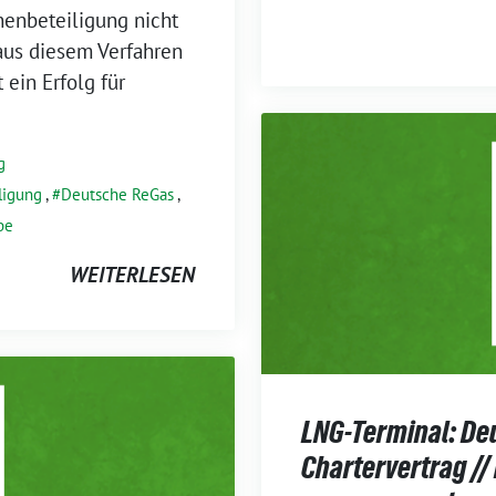
enbeteiligung nicht
 aus diesem Verfahren
 ein Erfolg für
g
ligung
,
Deutsche ReGas
,
be
WEITERLESEN
LNG-Terminal: De
Chartervertrag //