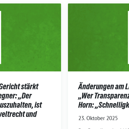
Gericht stärkt
Änderungen am L
egner: „Der
„Wer Transparenz
uszuhalten, ist
Horn: „Schnelligk
weltrecht und
23. Oktober 2025