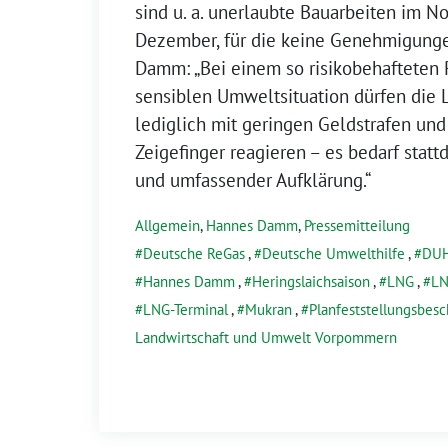
sind u. a. unerlaubte Bauarbeiten im 
Dezember, für die keine Genehmigung
Damm: „Bei einem so risikobehafteten 
sensiblen Umweltsituation dürfen die
lediglich mit geringen Geldstrafen u
Zeigefinger reagieren – es bedarf sta
und umfassender Aufklärung.“
Allgemein
,
Hannes Damm
,
Pressemitteilung
Deutsche ReGas
,
Deutsche Umwelthilfe
,
DU
Hannes Damm
,
Heringslaichsaison
,
LNG
,
LN
LNG-Terminal
,
Mukran
,
Planfeststellungsbesc
Landwirtschaft und Umwelt Vorpommern