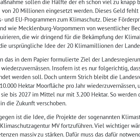
Maßnahme sollen die Hälfte der eh schon viel zu knapp
 von 20 Millionen eingesetzt werden. Dieses Geld fehlt 
s- und EU-Programmen zum Klimaschutz. Diese Förderpr
nd wie Mecklenburg-Vorpommern von wesentlicher Bed
uirieren, die wir dringend für die Bekämpfung der Klima
die ursprüngliche Idee der 20 Klimamillionen der Lande
 das in dem Papier formulierte Ziel der Landesregierun
ederzuvernässen. Insofern ist es nur folgerichtig, das
det werden soll. Doch unterm Strich bleibt die Landesr
g 10.000 Hektar Moorfläche pro Jahr wiederzuvernässen, 
 sie bis 2027 im Mittel nur mit 3.200 Hektar. So werden
 in die Zukunft verschoben.
gegen ist die Idee, die Projekte der sogenannten Klimas
Klimaschutzagentur MV fortzuführen. Viel wichtiger wär
enzen massiv zu stärken. Dafür muss das dafür notwen