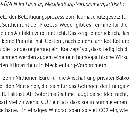
GRÜNEN im Landtag Mecklenburg-Vorpommern, kritisch:
rtete der Beteiligungsprozess zum Klimaschutzgesetz für
either ruht der Prozess: Weder gibt es Termine für die
 des Auftakts veröffentlicht. Das zeigt eindrücklich, da
keine Priorität hat. Gestern, nach einem Jahr Rot-Rot 
 die Landesregierung ein ‚Konzept‘ vor, dass lediglich
ßnahmen werden zudem eine rein homöopathische Wirkung
 den Klimaschutz in Mecklenburg-Vorpommern.
 zehn Millionen Euro für die Anschaffung privater Balko
der den Menschen, die sich für das Gelingen der Energi
lt. Fakt ist: Als Sofortmaßnahme taugt diese Idee nicht,
rt viel zu wenig CO2 ein, als dass sie in Summe einen s
e hätte. Ein einziges Windrad spart so viel CO2 ein, wie