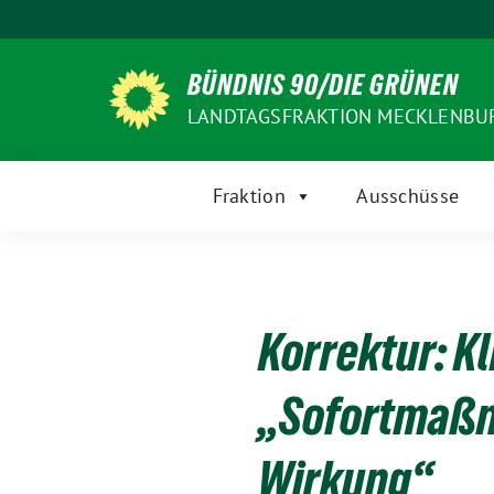
Weiter
zum
Inhalt
BÜNDNIS 90/DIE GRÜNEN
LANDTAGSFRAKTION MECKLENB
Fraktion
Ausschüsse
Korrektur: K
„Sofortmaßn
Wirkung“