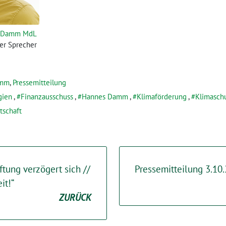
 Damm MdL
her Sprecher
amm
,
Pressemitteilung
gien
,
Finanzausschuss
,
Hannes Damm
,
Klimaförderung
,
Klimasch
tschaft
ftung verzögert sich //
Pressemitteilung 3.10
it!“
ZURÜCK