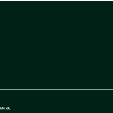
ado eG
.