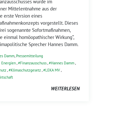
inanzausschusses wurde im
ner Mittelentnahme aus der
e erste Version eines
ßnahmenkonzepts vorgestellt. Dieses
 drei sogenannte Sofortmaßnahmen,
de einmal homöopathischer Wirkung“,
klimapolitische Sprecher Hannes Damm.
es Damm
,
Pressemitteilung
 Energien
,
Finanzausschuss
,
Hannes Damm
,
hutz
,
Klimaschutzgesetz
,
LEKA MV
,
rtschaft
WEITERLESEN