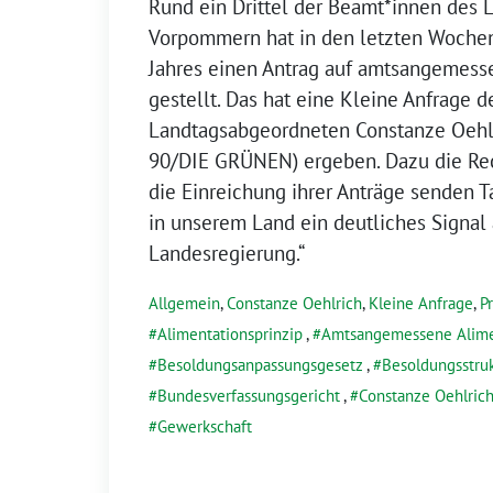
Rund ein Drittel der Beamt*innen des
Vorpommern hat in den letzten Woche
Jahres einen Antrag auf amtsangemess
gestellt. Das hat eine Kleine Anfrage d
Landtagsabgeordneten Constanze Oeh
90/DIE GRÜNEN) ergeben. Dazu die Rech
die Einreichung ihrer Anträge senden
in unserem Land ein deutliches Signal 
Landesregierung.“
Allgemein
,
Constanze Oehlrich
,
Kleine Anfrage
,
P
Alimentationsprinzip
,
Amtsangemessene Alime
Besoldungsanpassungsgesetz
,
Besoldungsstru
Bundesverfassungsgericht
,
Constanze Oehlric
Gewerkschaft