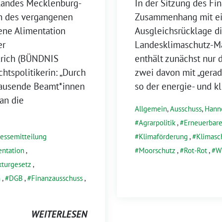
 Landes Mecklenburg-
In der Sitzung des F
n des vergangenen
Zusammenhang mit ei
ene Alimentation
Ausgleichsrücklage di
er
Landesklimaschutz-Ma
lrich (BÜNDNIS
enthält zunächst nur
tspolitikerin: „Durch
zwei davon mit „gera
 Tausende Beamt*innen
so der energie- und 
an die
Allgemein
,
Ausschuss
,
Hann
Agrarpolitik
,
Erneuerbare
ressemitteilung
Klimaförderung
,
Klimasc
ntation
,
Moorschutz
,
Rot-Rot
,
Wi
kturgesetz
,
h
,
DGB
,
Finanzausschuss
,
WEITERLESEN