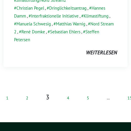
Klimastiftung/Nord Stream2
Christian Pegel
,
Dringlichkeitsantrag
,
Hannes
Damm
,
Interfraktionelle Initiative
,
Klimastiftung
,
Manuela Schwesig
,
Matthias Warnig
,
Nord Stream
2
,
René Domke
,
Sebastian Ehlers
,
Steffen
Petersen
WEITERLESEN
3
1
2
4
5
…
1