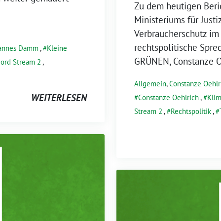
Zu dem heutigen Beric
Ministeriums für Justi
Verbraucherschutz im 
rechtspolitische Spr
annes Damm
,
Kleine
GRÜNEN, Constanze O
ord Stream 2
,
Allgemein
,
Constanze Oehlr
WEITERLESEN
Constanze Oehlrich
,
Klim
Stream 2
,
Rechtspolitik
,