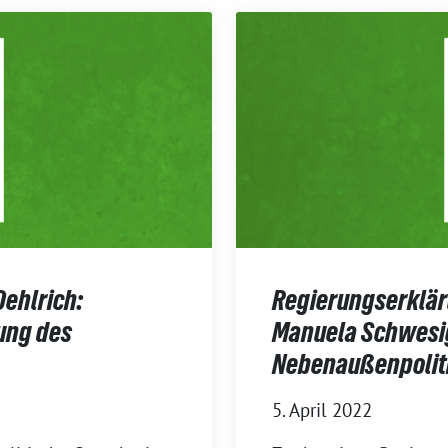
Oehlrich:
Regierungserklär
ung des
Manuela Schwesig
Nebenaußenpoliti
5. April 2022