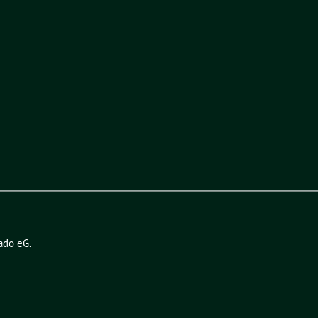
ado eG
.