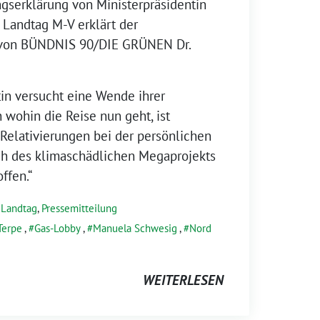
gserklärung von Ministerpräsidentin
Landtag M-V erklärt der
e von BÜNDNIS 90/DIE GRÜNEN Dr.
tin versucht eine Wende ihrer
 wohin die Reise nun geht, ist
 Relativierungen bei der persönlichen
ch des klimaschädlichen Megaprojekts
ffen.“
,
Landtag
,
Pressemitteilung
Terpe
,
Gas-Lobby
,
Manuela Schwesig
,
Nord
WEITERLESEN