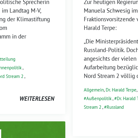
olitische Sprecherin
Zur heutigen Regierun
im Landtag M-V,
Manuela Schwesig im 
ng der Klimastiftung
Fraktionsvorsitzend
vom
Harald Terpe:
amm in der
„Die Ministerpräsiden
Russland-Politik. Doch
angesichts der vielen
tteilung
Aufarbeitung bezügli
Innenpolitik
,
Nord Stream 2 völlig o
rd Stream 2
,
Allgemein
,
Dr. Harald Terpe
WEITERLESEN
Außenpolitik
,
Dr. Harald 
Stream 2
,
Russland