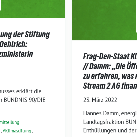
ung der Stiftung
Oehlrich:
zministerin
Frag-Den-Staat K
// Damm: „Die Öff
zu erfahren, was
Stream 2 AG fina
usses erklärt die
ion BÜNDNIS 90/DIE
23. März 2022
Hannes Damm, energie
Landtagsfraktion BÜ
mitteilung
Enthüllungen und der 
,
Klimastiftung
,