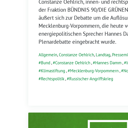
Constanze Oehlrich, innen- und rechtsp
der Fraktion BÜNDNIS 90/DIE GRÜNEN 
äußert sich zur Debatte um die Auflösu
Mecklenburg-Vorpommern, die heute 
energiepolitischen Sprecher Hannes D
Plenardebatte eingebracht wurde.
Allgemein
,
Constanze Oehlrich
,
Landtag
,
Pressemi
Bund
,
Constanze Oehlrich
,
Hannes Damm
,
Klimastiftung
,
Mecklenburg-Vorpommern
,
No
Rechtspolitik
,
Russischer-Angriffskrieg