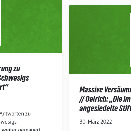
rung zu
Schwesigs
rt“
Massive Versäumni
// Oelrich: „Die i
angesiedelte Stif
 Antworten zu
hwesigs
30. März 2022
n weiter gemauert