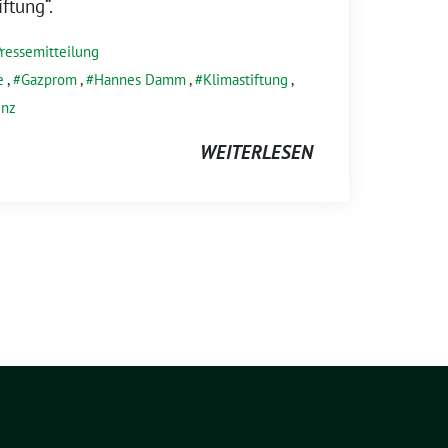
ftung“.
ressemitteilung
e
,
Gazprom
,
Hannes Damm
,
Klimastiftung
,
enz
WEITERLESEN