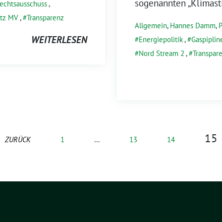
sogenannten „Klimasti
echtsausschuss
,
utz MV
,
Transparenz
Allgemein
,
Hannes Damm
,
P
WEITERLESEN
Energiepolitik
,
Gaspiplin
Nord Stream 2
,
Transpar
15
ZURÜCK
1
…
13
14