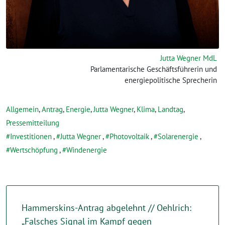
Jutta Wegner MdL
Parlamentarische Geschäftsführerin und
energiepolitische Sprecherin
Allgemein
,
Antrag
,
Energie
,
Jutta Wegner
,
Klima
,
Landtag
,
Pressemitteilung
Investitionen
,
Jutta Wegner
,
Photovoltaik
,
Solarenergie
,
Wertschöpfung
,
Windenergie
Hammerskins-Antrag abgelehnt // Oehlrich:
„Falsches Signal im Kampf gegen