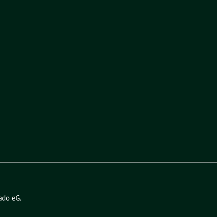
ado eG
.