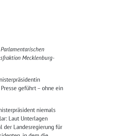
m Parlamentarischen
fraktion Mecklenburg-
isterpräsidentin
Presse geführt – ohne ein
nisterpräsident niemals
lar: Laut Unterlagen
al der Landesregierung für
sidenten, in dem die