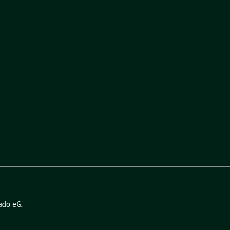
ado eG
.