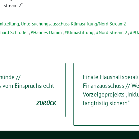
Stream 2“
mitteilung
,
Untersuchungsausschuss Klimastiftung/Nord Stream2
hard Schröder
,
Hannes Damm
,
Klimastiftung
,
Nord Stream 2
,
PUA
münde //
Finale Haushaltsbera
 vom Einspruchsrecht
Finanzausschuss // We
Vorzeigeprojekts ,Inkl
ZURÜCK
langfristig sichern“