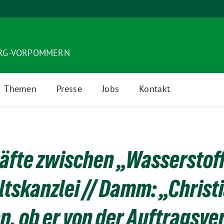
URG-VORPOMMERN
Themen
Presse
Jobs
Kontakt
äfte zwischen „Wasserstof
tskanzlei // Damm: „Christ
n, ob er von der Auftragsve