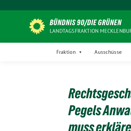
Weiter
zum
Inhalt
BÜNDNIS 90/DIE GRÜNEN
LANDTAGSFRAKTION MECKLENB
Fraktion
Ausschüsse
Rechtsgesch
Pegels Anwal
muss erkläre