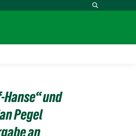
Suche
f-Hanse“ und
ian Pegel
rgabe an