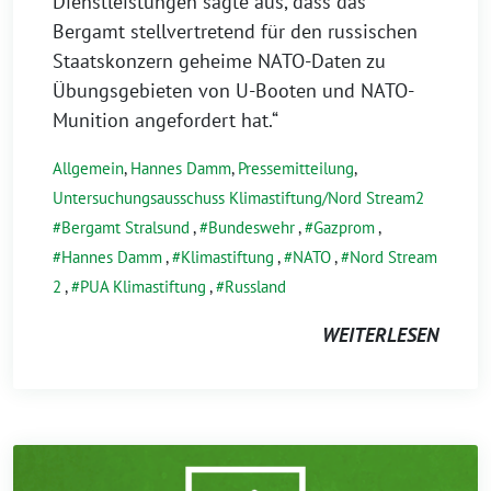
Dienstleistungen sagte aus, dass das
Bergamt stellvertretend für den russischen
Staatskonzern geheime NATO-Daten zu
Übungsgebieten von U-Booten und NATO-
Munition angefordert hat.“
Allgemein
,
Hannes Damm
,
Pressemitteilung
,
Untersuchungsausschuss Klimastiftung/Nord Stream2
Bergamt Stralsund
,
Bundeswehr
,
Gazprom
,
Hannes Damm
,
Klimastiftung
,
NATO
,
Nord Stream
2
,
PUA Klimastiftung
,
Russland
WEITERLESEN