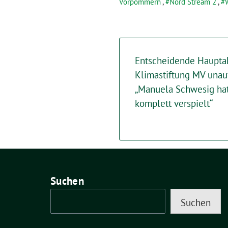
Vorpommern
,
Nord Stream 2
,
Entscheidende Hauptak
Klimastiftung MV unau
„Manuela Schwesig hat
komplett verspielt“
Suchen
Suchen