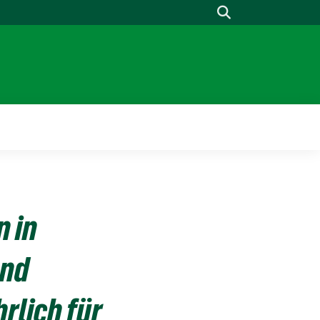
Suche
n in
und
rlich für