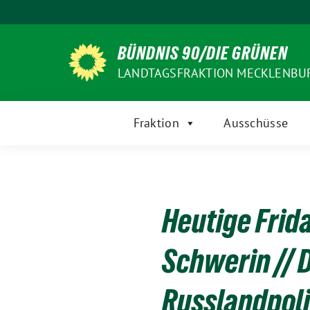
Weiter
zum
Inhalt
BÜNDNIS 90/DIE GRÜNEN
LANDTAGSFRAKTION MECKLENB
Fraktion
Ausschüsse
Heutige Frid
Schwerin // 
Russlandpoli