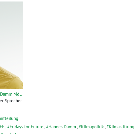
 Damm MdL
her Sprecher
mitteilung
FF
,
Fridays for Future
,
Hannes Damm
,
Klimapolitik
,
Klimastiftun