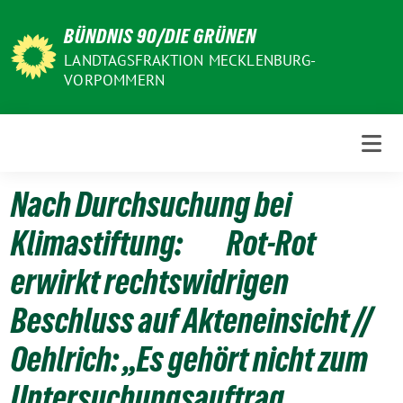
Weiter
BÜNDNIS 90/DIE GRÜNEN
zum
Inhalt
LANDTAGSFRAKTION MECKLENBURG-
VORPOMMERN
Nach Durchsuchung bei
Klimastiftung: Rot-Rot
erwirkt rechtswidrigen
Beschluss auf Akteneinsicht //
Oehlrich: „Es gehört nicht zum
Untersuchungsauftrag,