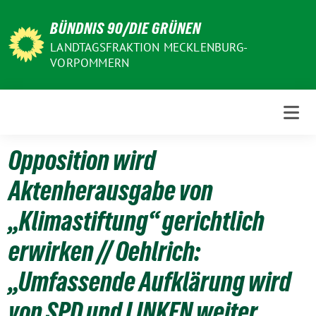
Weiter
BÜNDNIS 90/DIE GRÜNEN
zum
Inhalt
LANDTAGSFRAKTION MECKLENBURG-
VORPOMMERN
Opposition wird
Aktenherausgabe von
„Klimastiftung“ gerichtlich
erwirken // Oehlrich:
„Umfassende Aufklärung wird
von SPD und LINKEN weiter