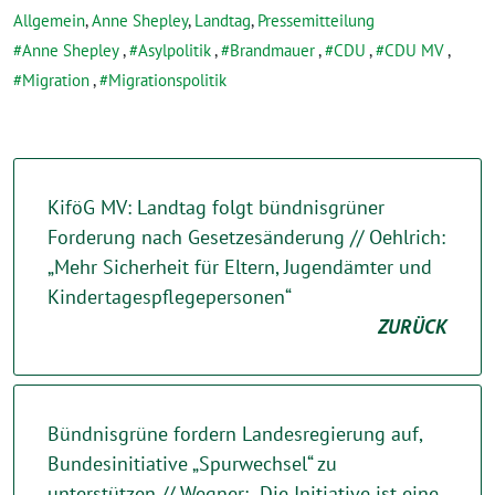
Allgemein
,
Anne Shepley
,
Landtag
,
Pressemitteilung
Anne Shepley
,
Asylpolitik
,
Brandmauer
,
CDU
,
CDU MV
,
Migration
,
Migrationspolitik
KiföG MV: Landtag folgt bündnisgrüner
Forderung nach Gesetzesänderung // Oehlrich:
„Mehr Sicherheit für Eltern, Jugendämter und
Kindertagespflegepersonen“
ZURÜCK
Bündnisgrüne fordern Landesregierung auf,
Bundesinitiative „Spurwechsel“ zu
unterstützen // Wegner: „Die Initiative ist eine