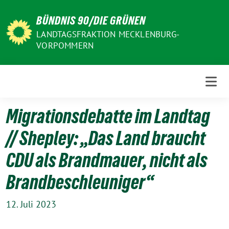
Weiter
BÜNDNIS 90/DIE GRÜNEN
zum
Inhalt
LANDTAGSFRAKTION MECKLENBURG-
VORPOMMERN
Migrationsdebatte im Landtag
// Shepley: „Das Land braucht
CDU als Brandmauer, nicht als
Brandbeschleuniger“
12. Juli 2023