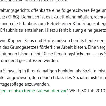
altungsgerichts offenbarte eine folgenschwere Regelu
tz (KiföG): Demnach ist es aktuell nicht möglich, rech
sonen die Erlaubnis zum Betrieb einer Kindertagespfleg
Erlaubnis zu entziehen. Hierzu fehlt bislang eine geset
wie Krippen, Kitas und Horte müssen bereits heute gemä
 des Grundgesetzes förderliche Arbeit bieten. Eine vergl
chtungen bisher nicht. Diese Regelungslücke muss aus S
ringend geschlossen werden.
a Schwesig in ihrer damaligen Funktion als Sozialminis
r angewiesen, den neuen Erlass des Sozialministerium
dertagespflege anzuwenden.
gen rechtsextreme Tagesmütter vor“
, WELT, 30. Juli 20