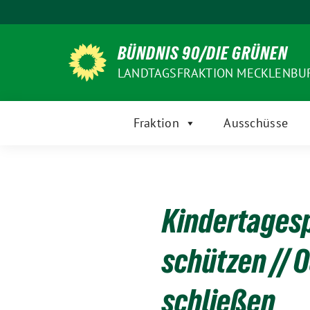
Weiter
zum
Inhalt
BÜNDNIS 90/DIE GRÜNEN
LANDTAGSFRAKTION MECKLENB
Fraktion
Ausschüsse
Kindertagesp
schützen // 
schließen