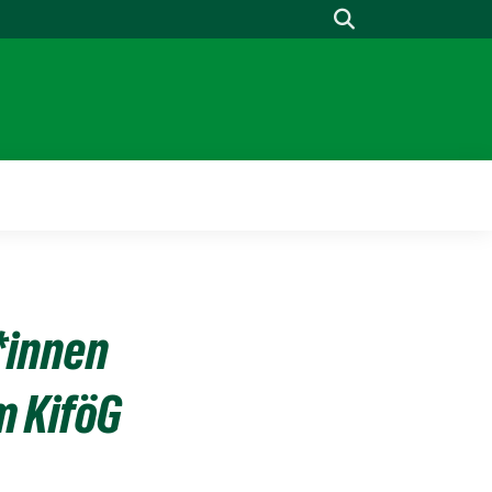
Suche
*innen
m KiföG