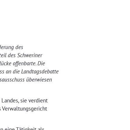
derung des
teil des Schweriner
cke offenbarte. Die
uss an die Landtagsdebatte
tsausschuss überwiesen
 Landes, sie verdient
s Verwaltungsgericht
 eine Tätigkeit als