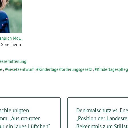
ehlrich MdL
e Sprecherin
essemitteilung
ie
,
Gesetzentwurf
,
Kindertagesförderungsgesetz
,
Kindertagespfle
schleunigten
Denkmalschutz vs. En
m: „Aus rot-roter
„Position der Landesre
r ein laues Lüftchen“
Bekenntnis zum Stills