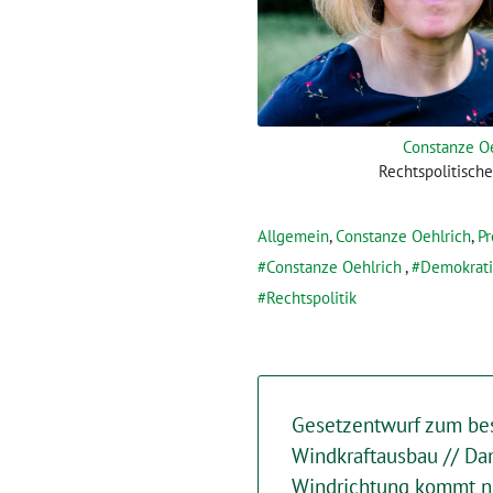
Constanze O
Rechtspolitisch
Allgemein
,
Constanze Oehlrich
,
Pr
Constanze Oehlrich
,
Demokrat
Rechtspolitik
Gesetzentwurf zum be
Windkraftausbau // Dam
Windrichtung kommt nu