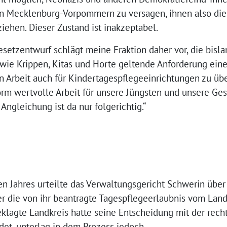
n Mecklenburg-Vorpommern zu versagen, ihnen also die
iehen. Dieser Zustand ist inakzeptabel.
etzentwurf schlägt meine Fraktion daher vor, die bisla
wie Krippen, Kitas und Horte geltende Anforderung eine
n Arbeit auch für Kindertagespflegeeinrichtungen zu üb
orm wertvolle Arbeit für unsere Jüngsten und unsere Ges
 Angleichung ist da nur folgerichtig.“
ahres urteilte das Verwaltungsgericht Schwerin über 
r die von ihr beantragte Tagespflegeerlaubnis vom Lan
eklagte Landkreis hatte seine Entscheidung mit der rec
et, unterlag in dem Prozess jedoch.