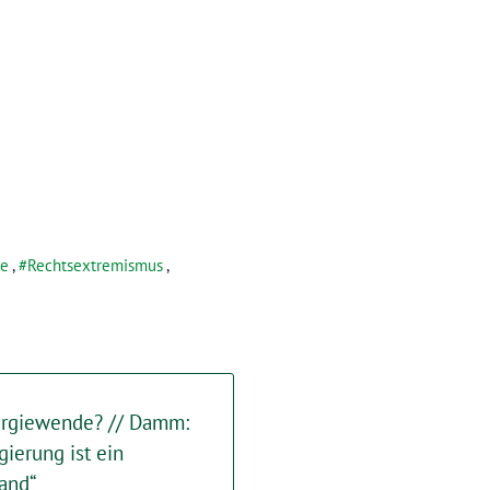
ge
,
Rechtsextremismus
,
ergiewende? // Damm:
gierung ist ein
tand“