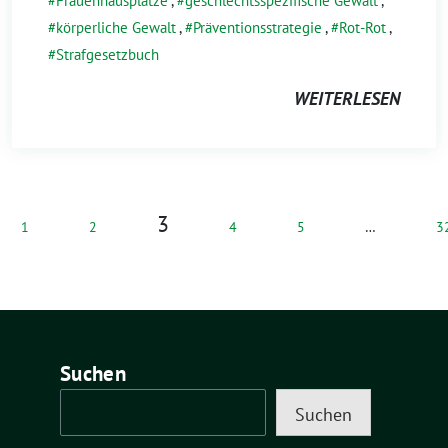
Frauenhausplätze
,
geschlechtsspezifische Gewalt
,
körperliche Gewalt
,
Präventionsstrategie
,
Rot-Rot
,
Strafgesetzbuch
WEITERLESEN
3
1
2
4
5
…
3
Suchen
Suchen