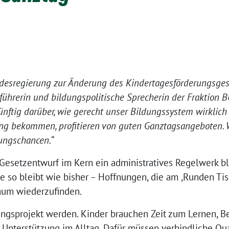
esregierung zur Änderung des Kindertagesförderungsgeset
sführerin und bildungspolitische Sprecherin der Fraktio
nftig darüber, wie gerecht unser Bildungssystem wirklich i
ng bekommen, profitieren von guten Ganztagsangeboten. 
dungschancen.“
 Gesetzentwurf im Kern ein administratives Regelwerk ble
e so bleibt wie bisher – Hoffnungen, die am ,Runden Ti
aum wiederzufinden.
ungsprojekt werden. Kinder brauchen Zeit zum Lernen, B
 Unterstützung im Alltag. Dafür müssen verbindliche Qua