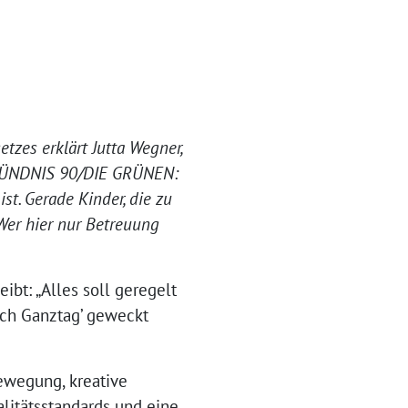
zes erklärt Jutta Wegner,
n BÜNDNIS 90/DIE GRÜNEN:
st. Gerade Kinder, die zu
Wer hier nur Betreuung
ibt: „Alles soll geregelt
sch Ganztag’ geweckt
ewegung, kreative
litätsstandards und eine