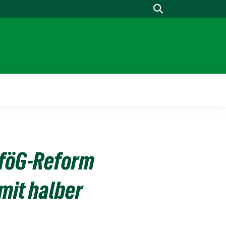
Suche
iföG-Reform
mit halber