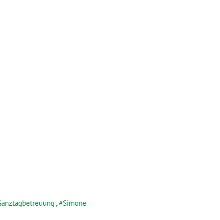
Ganztagbetreuung
,
Simone