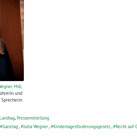
 Wegner MdL
führerin und
e Sprecherin
Landtag
,
Pressemitteilung
Ganztag
,
Jutta Wegner
,
Kindertagesförderungsgesetz
,
Recht auf 