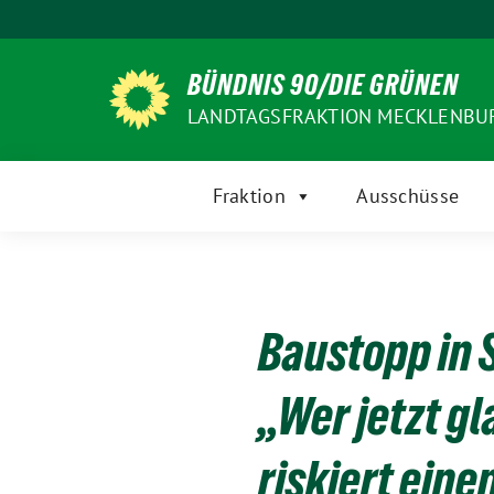
Weiter
zum
Inhalt
BÜNDNIS 90/DIE GRÜNEN
LANDTAGSFRAKTION MECKLENB
Fraktion
Ausschüsse
Baustopp in
„Wer jetzt g
riskiert eine