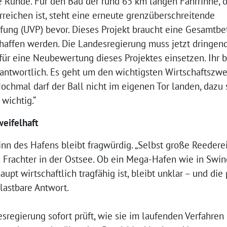
te Runde. Für den Bau der rund 65 km langen Fahrrinne, 
erreichen ist, steht eine erneute grenzüberschreitende
ung (UVP) bevor. Dieses Projekt braucht eine Gesamtbet
haffen werden. Die Landesregierung muss jetzt dringend
für eine Neubewertung dieses Projektes einsetzen. Ihr 
rantwortlich. Es geht um den wichtigsten Wirtschaftszw
ochmal darf der Ball nicht im eigenen Tor landen, dazu 
wichtig.“
weifelhaft
inn des Hafens bleibt fragwürdig. „Selbst große Reeder
re Frachter in der Ostsee. Ob ein Mega-Hafen wie in Sw
t wirtschaftlich tragfähig ist, bleibt unklar – und die 
elastbare Antwort.
esregierung sofort prüft, wie sie im laufenden Verfahre