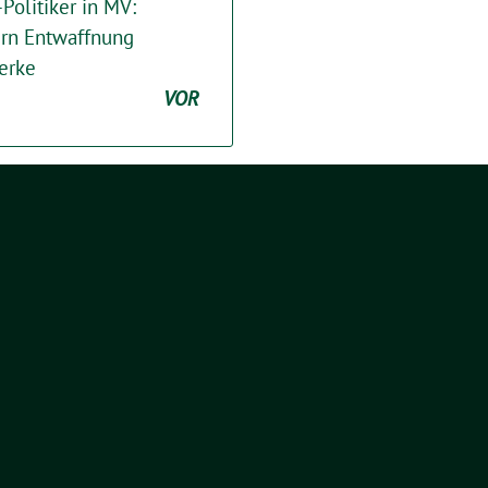
Politiker in MV:
n Entwaffnung
erke
VOR