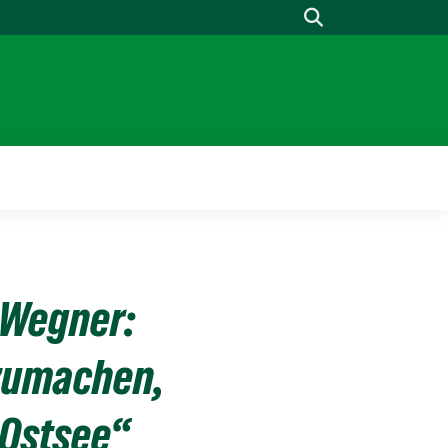
Suche
 Wegner:
szumachen,
 Ostsee“