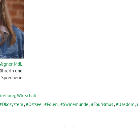
 Wegner MdL
führerin und
e Sprecherin
tteilung
,
Wirtschaft
Ökosystem
,
Ostsee
,
Polen
,
Swinemünde
,
Tourismus
,
Usedom
,