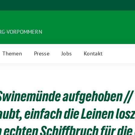
URG-VORPOMMERN
Themen
Presse
Jobs
Kontakt
 Swinemünde aufgehoben //
laubt, einfach die Leinen lo
n echten Schiffbruch für die