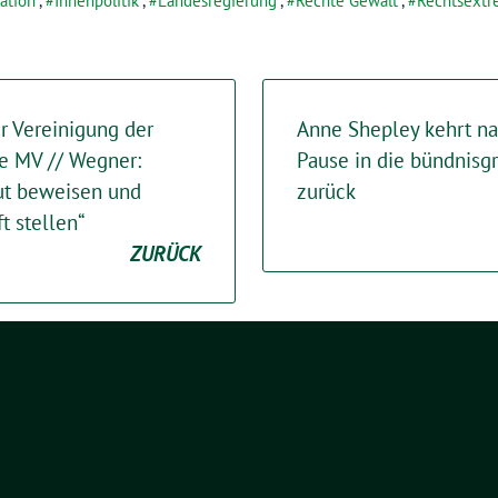
ation
,
Innenpolitik
,
Landesregierung
,
Rechte Gewalt
,
Rechtsextr
r Vereinigung der
Anne Shepley kehrt na
 MV // Wegner:
Pause in die bündnisg
ut beweisen und
zurück
t stellen“
ZURÜCK