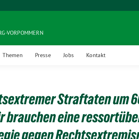
URG-VORPOMMERN
Themen
Presse
Jobs
Kontakt
tsextremer Straftaten um 66
ir brauchen eine ressortüb
egie gegen Rechtsextremi