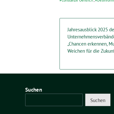
Constanze Oehlrich
,
Desinform
Jahresausblick 2025 de
Unternehmensverbände
„Chancen erkennen, M
Weichen für die Zukunf
Suchen
Suchen