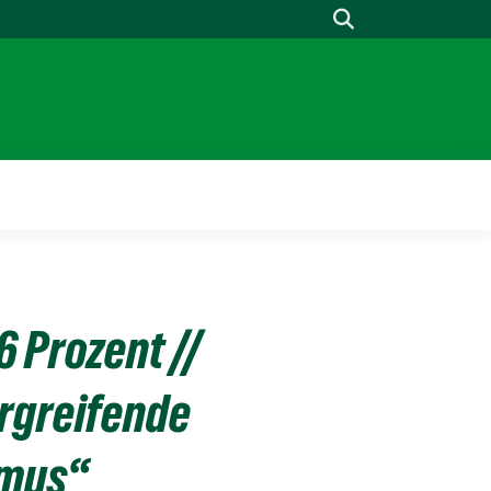
Suche
 Prozent //
ergreifende
smus“