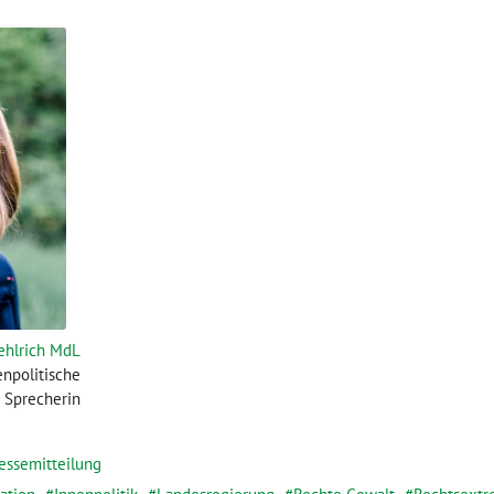
ehlrich MdL
enpolitische
Sprecherin
essemitteilung