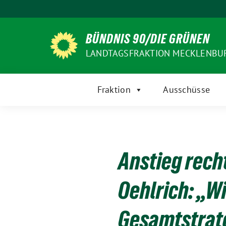
Weiter
zum
Inhalt
BÜNDNIS 90/DIE GRÜNEN
LANDTAGSFRAKTION MECKLENB
Fraktion
Ausschüsse
Anstieg rech
Oehlrich: „W
Gesamtstrat