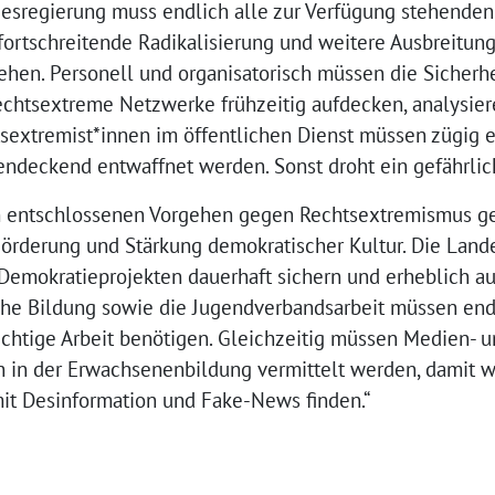
esregierung muss endlich alle zur Verfügung stehenden 
fortschreitende Radikalisierung und weitere Ausbreitun
ehen. Personell und organisatorisch müssen die Sicherh
 rechtsextreme Netzwerke frühzeitig aufdecken, analysi
sextremist*innen im öffentlichen Dienst müssen zügig e
ndeckend entwaffnet werden. Sonst droht ein gefährlich
em entschlossenen Vorgehen gegen Rechtsextremismus ge
 Förderung und Stärkung demokratischer Kultur. Die Lan
 Demokratieprojekten dauerhaft sichern und erheblich a
sche Bildung sowie die Jugendverbandsarbeit müssen end
 wichtige Arbeit benötigen. Gleichzeitig müssen Medien-
h in der Erwachsenenbildung vermittelt werden, damit wi
t Desinformation und Fake-News finden.“