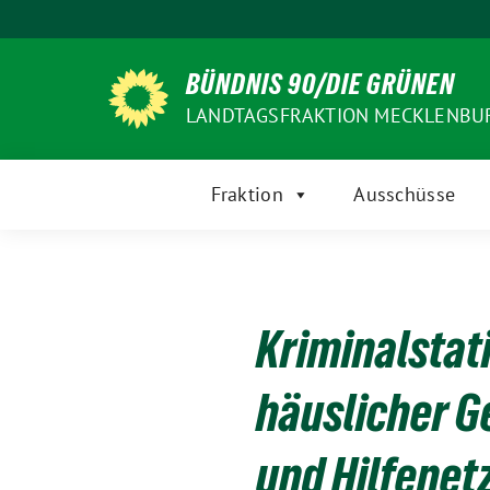
Weiter
zum
Inhalt
BÜNDNIS 90/DIE GRÜNEN
LANDTAGSFRAKTION MECKLENB
Fraktion
Ausschüsse
Kriminalstat
häuslicher G
und Hilfene