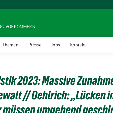
URG-VORPOMMERN
Themen
Presse
Jobs
Kontakt
istik 2023: Massive Zunahme
ewalt // Oehlrich: „Lücken 
tz müssen umgehend geschl