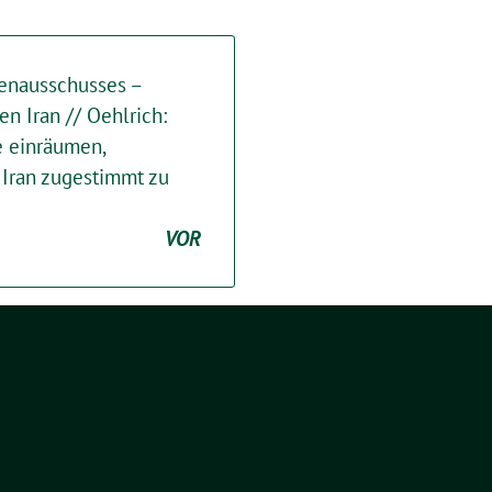
nenausschusses –
n Iran // Oehlrich:
e einräumen,
Iran zugestimmt zu
VOR