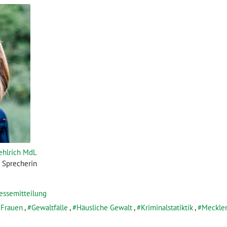
ehlrich MdL
e Sprecherin
essemitteilung
 Frauen
,
Gewaltfälle
,
Häusliche Gewalt
,
Kriminalstatiktik
,
Meckle