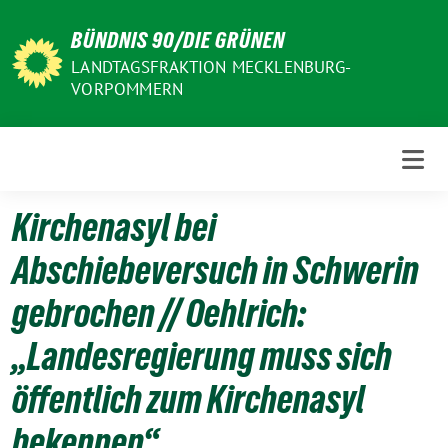
Weiter
BÜNDNIS 90/DIE GRÜNEN
zum
Inhalt
LANDTAGSFRAKTION MECKLENBURG-
VORPOMMERN
Kirchenasyl bei
Abschiebeversuch in Schwerin
gebrochen // Oehlrich:
„Landesregierung muss sich
öffentlich zum Kirchenasyl
bekennen“