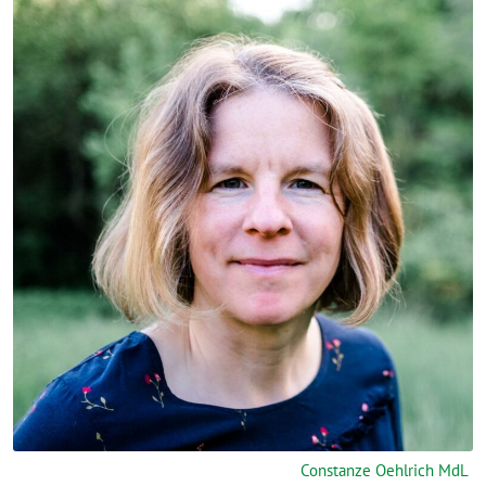
Constanze Oehlrich MdL