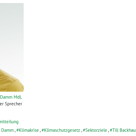
 Damm MdL
her Sprecher
mitteilung
s Damm
,
Klimakrise
,
Klimaschutzgesetz
,
Sektorziele
,
Till Backhau