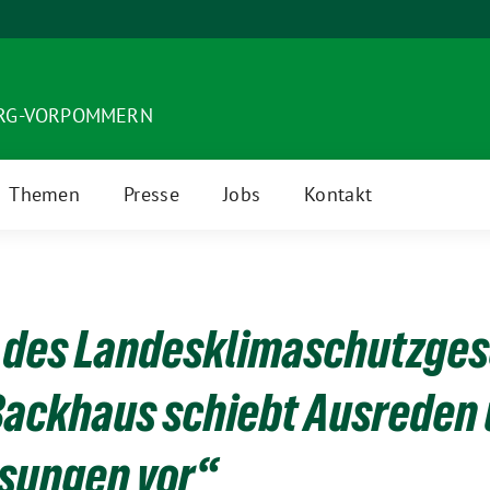
URG-VORPOMMERN
Themen
Presse
Jobs
Kontakt
des Landesklimaschutzgese
Backhaus schiebt Ausreden
sungen vor“