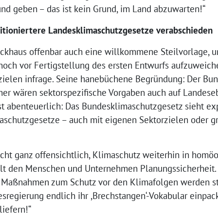
d geben – das ist kein Grund, im Land abzuwarten!“
tioniertere Landesklimaschutzgesetze verabschieden
 Backhaus offenbar auch eine willkommene Steilvorlage, 
ch vor Fertigstellung des ersten Entwurfs aufzuweichen
zielen infrage. Seine hanebüchene Begründung: Der Bun
aher wären sektorspezifische Vorgaben auch auf Landese
t abenteuerlich: Das Bundesklimaschutzgesetz sieht expl
schutzgesetze – auch mit eigenen Sektorzielen oder g
cht ganz offensichtlich, Klimaschutz weiterhin in homö
ehlt den Menschen und Unternehmen Planungssicherheit. 
ie Maßnahmen zum Schutz vor den Klimafolgen werden st
esregierung endlich ihr ,Brechstangen‘-Vokabular einpac
iefern!“