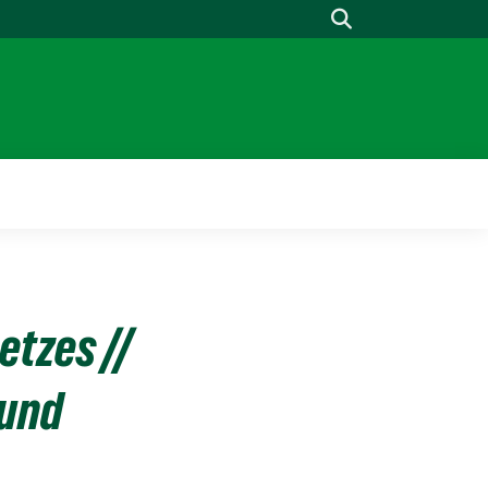
Suche
tzes //
 und