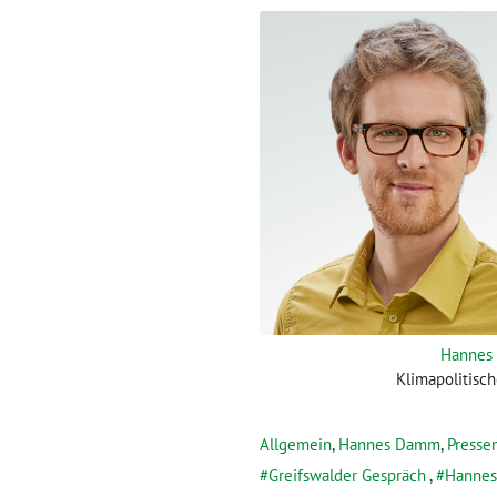
Hannes
Klimapolitisc
Allgemein
,
Hannes Damm
,
Presse
Greifswalder Gespräch
,
Hanne