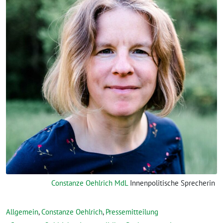
Constanze Oehlrich MdL
Innenpolitische Sprecherin
Allgemein
,
Constanze Oehlrich
,
Pressemitteilung