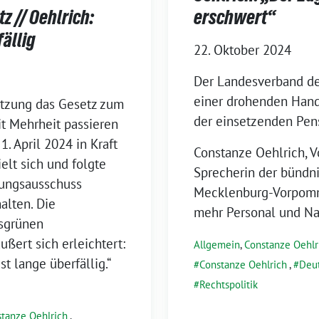
z // Oehlrich:
erschwert“
ällig
22. Oktober 2024
Der Landesverband de
einer drohenden Handl
Sitzung das Gesetz zum
der einsetzenden Pen
t Mehrheit passieren
. April 2024 in Kraft
Constanze Oehlrich, V
lt sich und folgte
Sprecherin der bündn
lungsausschuss
Mecklenburg-Vorpomme
alten. Die
mehr Personal und N
isgrünen
ußert sich erleichtert:
Allgemein
,
Constanze Oehlr
t lange überfällig.“
Constanze Oehlrich
,
Deut
Rechtspolitik
tanze Oehlrich
,