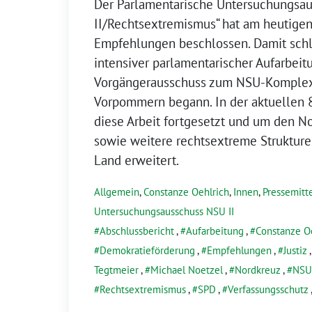
Der Parlamentarische Untersuchungsau
II/Rechtsextremismus“ hat am heutige
Empfehlungen beschlossen. Damit schli
intensiver parlamentarischer Aufarbei
Vorgängerausschuss zum NSU-Komplex
Vorpommern begann. In der aktuellen 
diese Arbeit fortgesetzt und um den 
sowie weitere rechtsextreme Struktur
Land erweitert.
Allgemein
,
Constanze Oehlrich
,
Innen
,
Pressemitt
Untersuchungsausschuss NSU II
Abschlussbericht
,
Aufarbeitung
,
Constanze O
Demokratieförderung
,
Empfehlungen
,
Justiz
Tegtmeier
,
Michael Noetzel
,
Nordkreuz
,
NSU
Rechtsextremismus
,
SPD
,
Verfassungsschutz