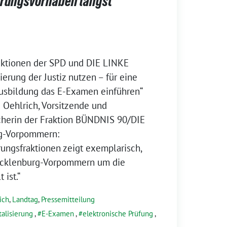
ierungsvorhaben längst
aktionen der SPD und DIE LINKE
ierung der Justiz nutzen – für eine
Ausbildung das E-Examen einführen“
 Oehlrich, Vorsitzende und
echerin der Fraktion BÜNDNIS 90/DIE
-Vorpommern:
rungsfraktionen zeigt exemplarisch,
Mecklenburg-Vorpommern um die
 ist.“
ich
,
Landtag
,
Pressemitteilung
talisierung
,
E-Examen
,
elektronische Prüfung
,