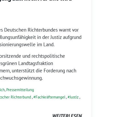
s Deutschen Richterbundes warnt vor
ungsunfähigkeit in der Justiz aufgrund
sionierungswelle im Land.
orsitzende und rechtspolitische
isgrünen Landtagsfraktion
rn, unterstützt die Forderung nach
achwuchsgewinnung.
ich
,
Pressemitteilung
scher Richterbund
,
Fachkräftemangel
,
Justiz
,
WEITERLESEN