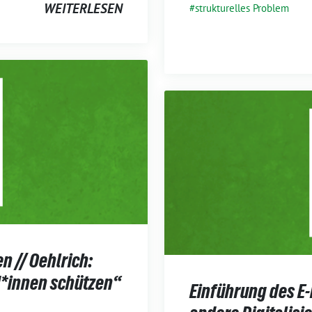
WEITERLESEN
strukturelles Problem
n // Oehlrich:
d*innen schützen“
Einführung des E-