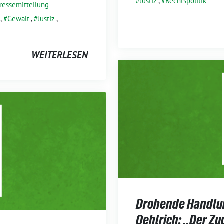
Justiz
,
Rechtspolitik
ressemitteilung
,
Gewalt
,
Justiz
,
WEITERLESEN
Drohende Handlung
Oehlrich: „Der Zu