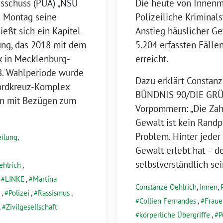
sschuss (PUA) „NSU
Die heute von Innenmi
n Montag seine
Polizeiliche Kriminals
eßt sich ein Kapitel
Anstieg häuslicher G
tung, das 2018 mit dem
5.204 erfassten Fälle
 in Mecklenburg-
erreicht.
8. Wahlperiode wurde
Dazu erklärt Constanz
Nordkreuz-Komplex
BÜNDNIS 90/DIE GRÜ
en mit Bezügen zum
Vorpommern: „Die Zah
Gewalt ist kein Randp
Problem. Hinter jeder
eilung
,
Gewalt erlebt hat – d
selbstverständlich sei
ehlrich
,
,
LINKE
,
Martina
Constanze Oehlrich
,
Innen
,
,
Polizei
,
Rassismus
,
Collien Fernandes
,
Fraue
,
Zivilgesellschaft
körperliche Übergriffe
,
P