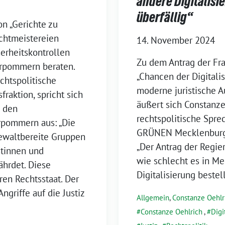
andere Digitalis
überfällig“
on „Gerichte zu
chtmeistereien
14. November 2024
erheitskontrollen
Zu dem Antrag der Fr
orpommern beraten.
„Chancen der Digitalis
chtspolitische
moderne juristische 
raktion, spricht sich
äußert sich Constanze
n den
rechtspolitische Spr
rpommern aus: „Die
GRÜNEN Mecklenburg
gewaltbereite Gruppen
„Der Antrag der Regie
stinnen und
wie schlecht es in 
ährdet. Diese
Digitalisierung bestellt
en Rechtsstaat. Der
griffe auf die Justiz
Allgemein
,
Constanze Oehlr
Constanze Oehlrich
,
Digi