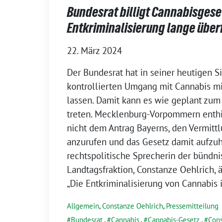
Bundesrat billigt Cannabisgeset
Entkriminalisierung lange überf
22. März 2024
Der Bundesrat hat in seiner heutigen 
kontrollierten Umgang mit Cannabis mi
lassen. Damit kann es wie geplant zum 1
treten. Mecklenburg-Vorpommern enthie
nicht dem Antrag Bayerns, den Vermitt
anzurufen und das Gesetz damit aufzuh
rechtspolitische Sprecherin der bündn
Landtagsfraktion, Constanze Oehlrich, ä
„Die Entkriminalisierung von Cannabis is
Allgemein
,
Constanze Oehlrich
,
Pressemitteilung
Bundesrat
,
Cannabis
,
Cannabis-Gesetz
,
Cons