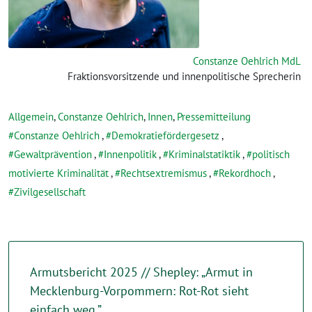
Constanze Oehlrich MdL
Fraktionsvorsitzende und innenpolitische Sprecherin
Allgemein
,
Constanze Oehlrich
,
Innen
,
Pressemitteilung
Constanze Oehlrich
,
Demokratiefördergesetz
,
Gewaltprävention
,
Innenpolitik
,
Kriminalstatiktik
,
politisch
motivierte Kriminalität
,
Rechtsextremismus
,
Rekordhoch
,
Zivilgesellschaft
Armutsbericht 2025 // Shepley: „Armut in
Mecklenburg-Vorpommern: Rot-Rot sieht
einfach weg.”