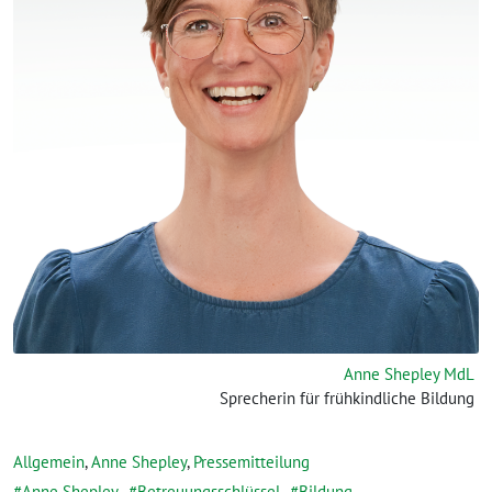
Anne Shepley MdL
Sprecherin für frühkindliche Bildung
Allgemein
,
Anne Shepley
,
Pressemitteilung
Anne Shepley
,
Betreuungsschlüssel
,
Bildung
,