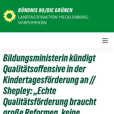
Weiter
BÜNDNIS 90/DIE GRÜNEN
zum
Inhalt
LANDTAGSFRAKTION MECKLENBURG-
VORPOMMERN
Bildungsministerin kündigt
Qualitätsoffensive in der
Kindertagesförderung an //
Shepley: „Echte
Qualitätsförderung braucht
große Reformen, keine