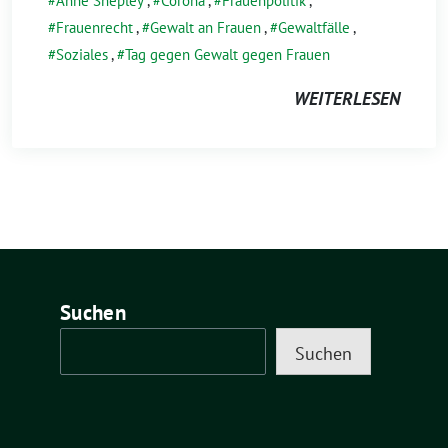
Anne Shepley
,
Corona
,
Frauenpolitik
,
Frauenrecht
,
Gewalt an Frauen
,
Gewaltfälle
,
Soziales
,
Tag gegen Gewalt gegen Frauen
WEITERLESEN
Suchen
Suchen