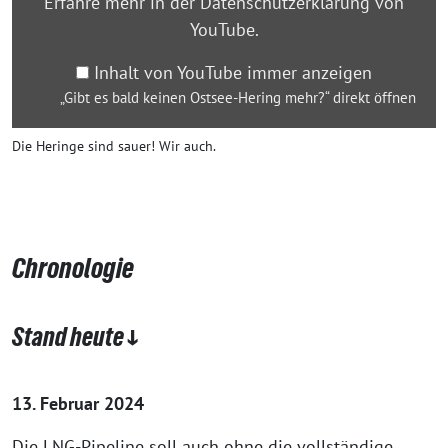
Erfahre mehr in der
Datenschutzerklärung von
mehr?“
YouTube
.
von
YouTube
Inhalt von YouTube immer anzeigen
anzeigen
„Gibt es bald keinen Ostsee-Hering mehr?“ direkt öffnen
Die Heringe sind sauer! Wir auch.
Chronologie
Stand heute ↓
13. Februar 2024
Die LNG-Pipeline soll auch ohne die vollständige