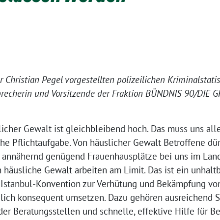
 Christian Pegel vorgestellten polizeilichen Kriminalstati
 Sprecherin und Vorsitzende der Fraktion BÜNDNIS 90/DIE
licher Gewalt ist gleichbleibend hoch. Das muss uns all
iche Pflichtaufgabe. Von häuslicher Gewalt Betroffene dür
t annähernd genügend Frauenhausplätze bei uns im Land
n häusliche Gewalt arbeiten am Limit. Das ist ein unhal
 Istanbul-Konvention zur Verhütung und Bekämpfung vo
lich konsequent umsetzen. Dazu gehören ausreichend S
der Beratungsstellen und schnelle, effektive Hilfe für B