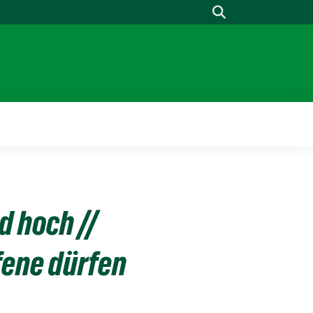
Suche
d hoch //
fene dürfen