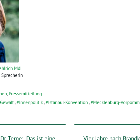
ehlrich MdL
 Sprecherin
nnen
,
Pressemitteilung
 Gewalt
,
Innenpolitik
,
Istanbul-Konvention
,
Mecklenburg-Vorpomm
Dr. Terpe: „Das ist eine
Vier Jahre nach Brandka