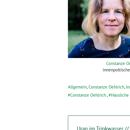
Constanze O
innenpoltische
Allgemein
,
Constanze Oehlrich
,
I
Constanze Oehlrich
,
Häusliche
Uran im Trinkwasser // 