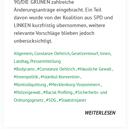
90/DIE GRÜNEN zahlreiche
Änderungsanträge eingebracht. Ein Teil
davon wurde von der Koalition aus SPD und
LINKEN kurzfristig übernommen, weitere
relevante Vorschläge blieben jedoch
unberücksichtigt.
Allgemein
,
Constanze Oehlrich
,
Gesetzentwurf
,
Innen
,
Landtag
,
Pressemitteilung
Bodycams
,
Constanze Oehlrich
,
Häusliche Gewalt
,
Innenpolitik
,
Istanbul-Konvention
,
Kontrollquittung
,
Mecklenburg-Vorpommern
,
Polizeigewalt
,
Racial Profiling
,
Sicherheits- und
Ordnungsgesetz
,
SOG
,
Staatstrojaner
WEITERLESEN