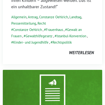
ihren Kindern – abgewiesen werden. Das ist
ein unhaltbarer Zustand!“
Allgemein
,
Antrag
,
Constanze Oehlrich
,
Landtag
,
Pressemitteilung
,
Recht
Constanze Oehlrich
,
Frauenhaus
,
Gewalt an
Frauen
,
Gewalthilfegesetz
,
Istanbul-Konvention
,
Kinder- und Jugendhilfe
,
Rechtspolitik
WEITERLESEN