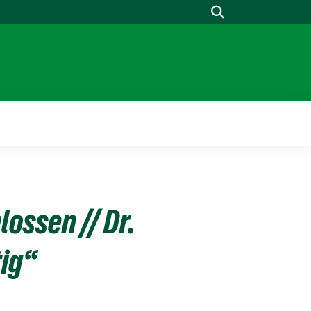
Suche
ssen // Dr.
ig“