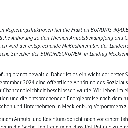
en Regierungsfraktionen hat die Fraktion BÜNDNIS 90/D
ntliche Anhörung zu den Themen Armutsbekämpfung und C
Auch wird der entsprechende Maßnahmenplan der Landesre
itische Sprecher der BÜNDNISGRÜNEN im Landtag Mecklen
g drängt gewaltig. Daher ist es ein wichtiger erster Sch
eptember 2024 eine öffentliche Anhörung des Sozialaus
 Chancengleichheit beschlossen wurde. Wir leben im
ation und die entsprechenden Energiepreise nach dem rus
schen und Unternehmen in Mecklenburg-Vorpommern zu
einem Armuts- und Reichtumsbericht noch vor einem Ja
 in die Sache. Ich freue mich, dass Rot-Rot nun zu ein