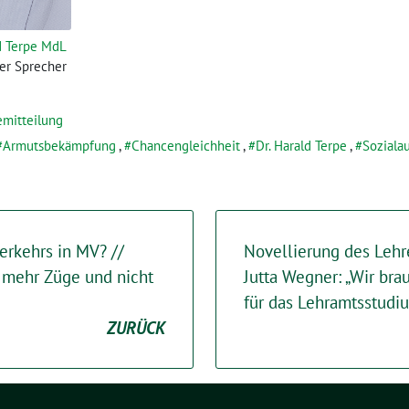
ld Terpe MdL
her Sprecher
emitteilung
Armutsbekämpfung
,
Chancengleichheit
,
Dr. Harald Terpe
,
Soziala
rkehrs in MV? //
Novellierung des Lehr
 mehr Züge und nicht
Jutta Wegner: „Wir br
für das Lehramtsstudi
ZURÜCK