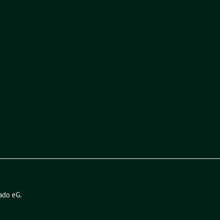
ado eG
.