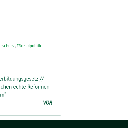
usschuss
,
Sozialpolitik
erbildungsgesetz //
auchen echte Reformen
um“
VOR