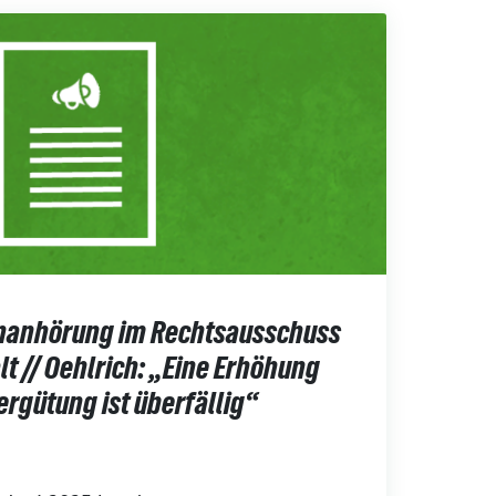
nanhörung im Rechtsausschuss
t // Oehlrich: „Eine Erhöhung
rgütung ist überfällig“