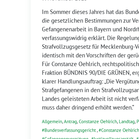
Im Sommer dieses Jahres hat das Bund
die gesetzlichen Bestimmungen zur Ve
Gefangenenarbeit in Bayern und Nordr
verfassungswidrig erklärt. Die Regelun
Strafvollzugsgesetz für Mecklenburg-
identisch mit den Vorschriften der ger
Für Constanze Oehlrich, rechtspolitisc
Fraktion BÜNDNIS 90/DIE GRÜNEN, ergi
klarer Handlungsauftrag: „Die Vergütun
Strafgefangenen in den Strafvollzugsa
Landes geleisteten Arbeit ist nicht ve
muss daher dringend erhöht werden.“
Allgemein
,
Antrag
,
Constanze Oehlrich
,
Landtag
,
P
Bundesverfassungsgericht
,
Constanze Oehlric
Gefangenenvergütung
,
Justizvollzugsanstalt
,