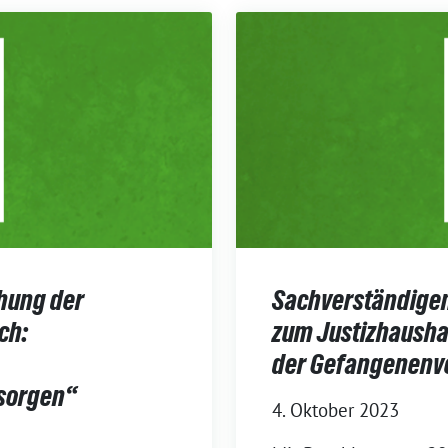
hung der
Sachverständige
ch:
zum Justizhaushal
der Gefangenenve
sorgen“
4. Oktober 2023