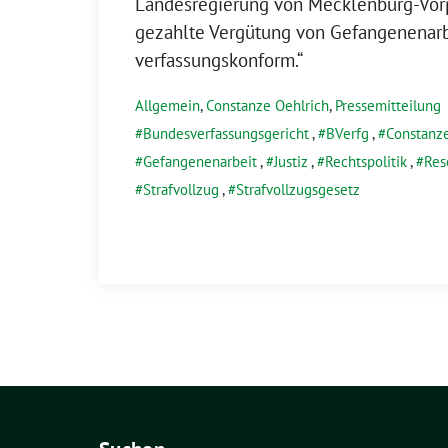
Landesregierung von Mecklenburg-Vor
gezahlte Vergütung von Gefangenenarbe
verfassungskonform.“
Allgemein
,
Constanze Oehlrich
,
Pressemitteilung
Bundesverfassungsgericht
,
BVerfg
,
Constanze
Gefangenenarbeit
,
Justiz
,
Rechtspolitik
,
Res
Strafvollzug
,
Strafvollzugsgesetz