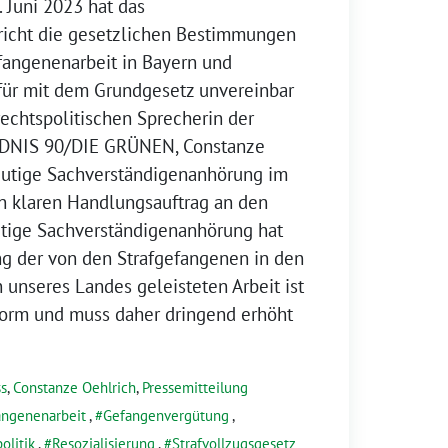
 Juni 2023 hat das
icht die gesetzlichen Bestimmungen
fangenenarbeit in Bayern und
für mit dem Grundgesetz unvereinbar
 rechtspolitischen Sprecherin der
NDNIS 90/DIE GRÜNEN, Constanze
heutige Sachverständigenanhörung im
n klaren Handlungsauftrag an den
utige Sachverständigenanhörung hat
ng der von den Strafgefangenen in den
 unseres Landes geleisteten Arbeit ist
form und muss daher dringend erhöht
s
,
Constanze Oehlrich
,
Pressemitteilung
angenenarbeit
,
Gefangenvergütung
,
olitik
,
Resozialisierung
,
Strafvollzugsgesetz