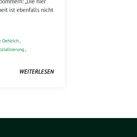
pommern: „Die hier
it ist ebenfalls nicht
 Oehlrich
,
ozialisierung
,
WEITERLESEN