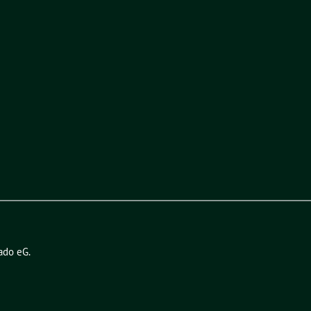
ado eG
.