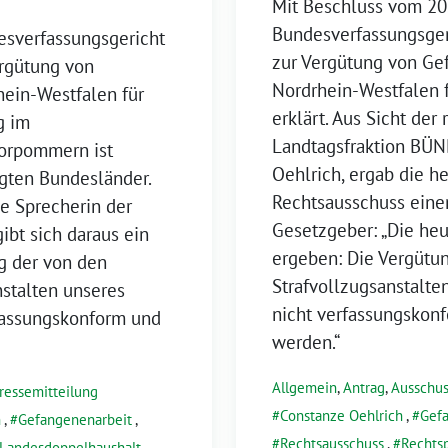
Mit Beschluss vom 20.
Bundesverfassungsger
esverfassungsgericht
zur Vergütung von Ge
rgütung von
Nordrhein-Westfalen 
hein-Westfalen für
erklärt. Aus Sicht der
g im
Landtagsfraktion BÜ
Vorpommern ist
Oehlrich, ergab die 
ügten Bundesländer.
Rechtsausschuss eine
he Sprecherin der
Gesetzgeber: „Die he
bt sich daraus ein
ergeben: Die Vergütu
g der von den
Strafvollzugsanstalten
nstalten unseres
nicht verfassungskon
rfassungskonform und
werden.“
Allgemein
,
Antrag
,
Ausschus
ressemitteilung
Constanze Oehlrich
,
Gef
h
,
Gefangenenarbeit
,
Rechtsausschuss
,
Rechtsp
Landesdoppelhaushalt
,