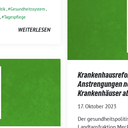
tik
,
Gesundheitssystem
,
,
Tagespflege
WEITERLESEN
Krankenhausreform
Anstrengungen nö
Krankenhäuser 
17. Oktober 2023
Der gesundheitspolit
Landtagsfraktion Mec