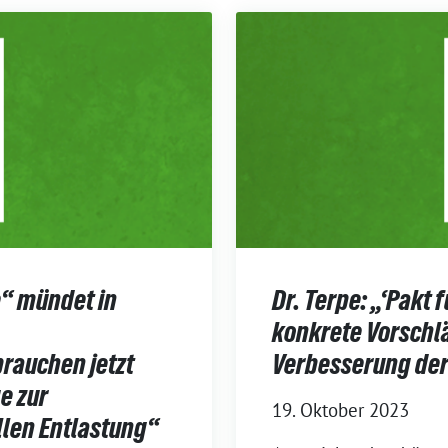
e“ mündet in
Dr. Terpe: „‘Pakt 
konkrete Vorschlä
rauchen jetzt
Verbesserung der 
e zur
19. Oktober 2023
llen Entlastung“