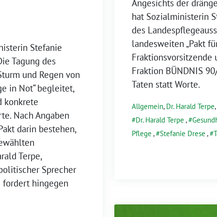
Angesichts der dräng
hat Sozialministerin 
des Landespflegeauss
landesweiten „Pakt fü
isterin Stefanie
Fraktionsvorsitzende 
 Die Tagung des
Fraktion BÜNDNIS 90/
Sturm und Regen von
Taten statt Worte.
e in Not“ begleitet,
d konkrete
Allgemein
,
Dr. Harald Terpe
rte. Nach Angaben
Dr. Harald Terpe
,
Gesundh
Pakt darin bestehen,
Pflege
,
Stefanie Drese
,
T
gewählten
rald Terpe,
politischer Sprecher
fordert hingegen