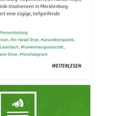
inik-Insolvenzen in Mecklenburg-
t eine zügige, tiefgreifende
,
Pressemitteilung
erium
,
Dr. Harald Terpe
,
Gesundheitspolitik
,
 Lauterbach
,
Krankenhausgesellschaft
,
anie Drese
,
Vorschaltgesetz
WEITERLESEN