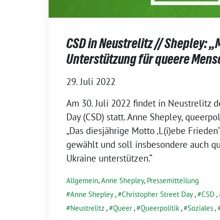
CSD in Neustrelitz // Shepley: 
Unterstützung für queere Mens
29. Juli 2022
Am 30. Juli 2022 findet in Neustrelitz d
Day (CSD) statt. Anne Shepley, queerpol
„Das diesjährige Motto ‚L(i)ebe Frieden‘
gewählt und soll insbesondere auch q
Ukraine unterstützen.“
Allgemein
,
Anne Shepley
,
Pressemitteilung
Anne Shepley
,
Christopher Street Day
,
CSD
,
Neustrelitz
,
Queer
,
Queerpolitik
,
Soziales
,