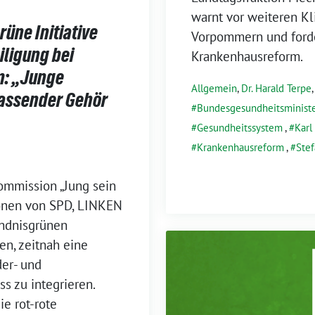
warnt vor weiteren Kl
üne Initiative
Vorpommern und forder
iligung bei
Krankenhausreform.
m: „Junge
Allgemein
,
Dr. Harald Terpe
assender Gehör
Bundesgesundheitsminist
Gesundheitssystem
,
Karl
Krankenhausreform
,
Stef
ommission „Jung sein
ionen von SPD, LINKEN
ündnisgrünen
en, zeitnah eine
er- und
s zu integrieren.
e rot-rote