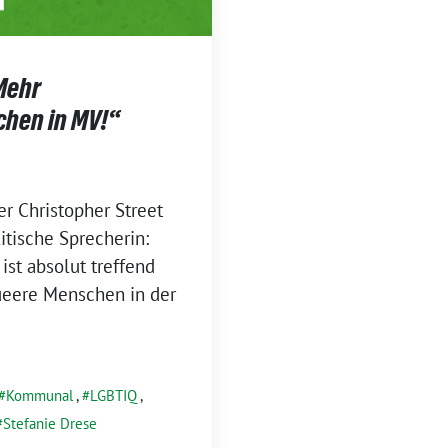
„Mehr
chen in MV!“
er Christopher Street
itische Sprecherin:
 ist absolut treffend
ueere Menschen in der
Kommunal
,
LGBTIQ
,
Stefanie Drese