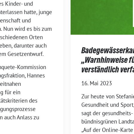
es Kinder- und
terlassen hatte, junge
enschaft und
n. Nun wird es bis zum
rschiedenen Orten
eben, darunter auch
Badegewässerkart
em Gesetzentwurf.
„Warnhinweise fü
 Enquete-Kommission
verständlich ver
gsfraktion, Hannes
16. Mai 2023
zeitnahen
g für ein
Zur heute von Stefanie
ätskriterien des
Gesundheit und Sport
ligungsprozesse
sagt der gesundheits-
hn auch Anlass zu
bündnisgrünen Landtag
„Auf der Online-Karte