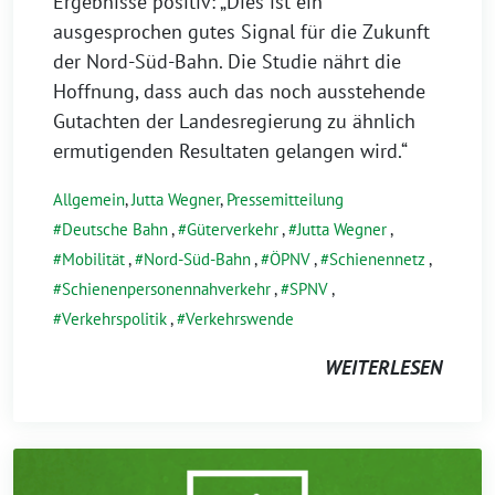
Ergebnisse positiv: „Dies ist ein
ausgesprochen gutes Signal für die Zukunft
der Nord-Süd-Bahn. Die Studie nährt die
Hoffnung, dass auch das noch ausstehende
Gutachten der Landesregierung zu ähnlich
ermutigenden Resultaten gelangen wird.“
Allgemein
,
Jutta Wegner
,
Pressemitteilung
Deutsche Bahn
,
Güterverkehr
,
Jutta Wegner
,
Mobilität
,
Nord-Süd-Bahn
,
ÖPNV
,
Schienennetz
,
Schienenpersonennahverkehr
,
SPNV
,
Verkehrspolitik
,
Verkehrswende
WEITERLESEN