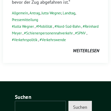
bevor der Zug abgefahren ist.“
Allgemein
,
Antrag
,
Jutta Wegner
,
Landtag
,
Pressemitteilung
Jutta Wegner
,
Mobilität
,
Nord-Süd-Bahn
,
Reinhard
Meyer
,
Schienenpersonennahverkehr
,
SPNV
,
Verkehrspolitik
,
Verkehrswende
WEITERLESEN
Suchen
Suchen