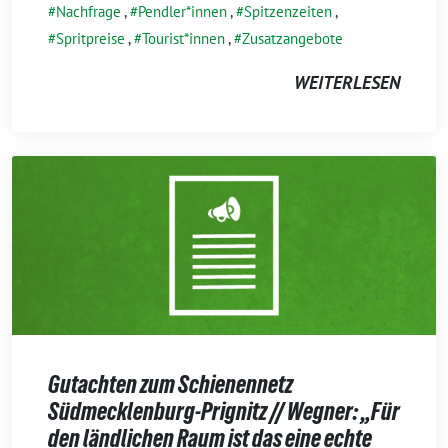
Nachfrage
,
Pendler*innen
,
Spitzenzeiten
,
Spritpreise
,
Tourist*innen
,
Zusatzangebote
WEITERLESEN
Gutachten zum Schienennetz
Südmecklenburg-Prignitz // Wegner: „Für
den ländlichen Raum ist das eine echte