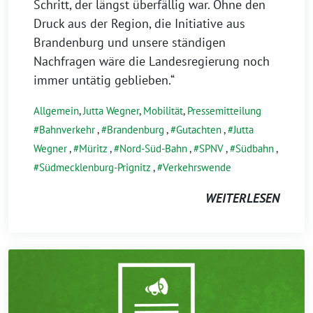
Schritt, der längst überfällig war. Ohne den
Druck aus der Region, die Initiative aus
Brandenburg und unsere ständigen
Nachfragen wäre die Landesregierung noch
immer untätig geblieben.“
Allgemein
,
Jutta Wegner
,
Mobilität
,
Pressemitteilung
Bahnverkehr
,
Brandenburg
,
Gutachten
,
Jutta
Wegner
,
Müritz
,
Nord-Süd-Bahn
,
SPNV
,
Südbahn
,
Südmecklenburg-Prignitz
,
Verkehrswende
WEITERLESEN