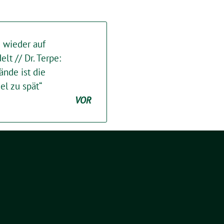
 wieder auf
t // Dr. Terpe:
ände ist die
el zu spät“
VOR