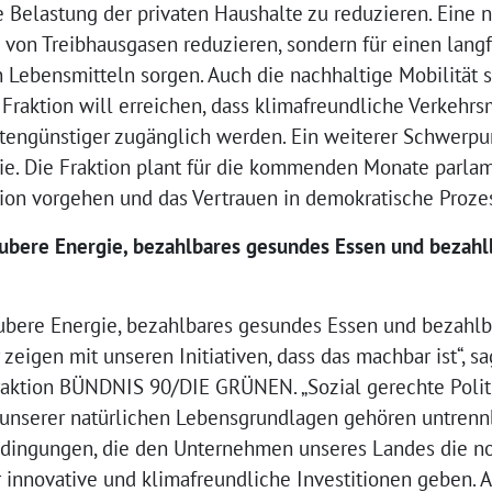
le Belastung der privaten Haushalte zu reduzieren. Eine 
 von Treibhausgasen reduzieren, sondern für einen langf
Lebensmitteln sorgen. Auch die nachhaltige Mobilität s
 Fraktion will erreichen, dass klimafreundliche Verkehrs
ostengünstiger zugänglich werden. Ein weiterer Schwerp
e. Die Fraktion plant für die kommenden Monate parlame
ion vorgehen und das Vertrauen in demokratische Prozes
ubere Energie, bezahlbares gesundes Essen und bezahl
ubere Energie, bezahlbares gesundes Essen und bezahlb
r zeigen mit unseren Initiativen, dass das machbar ist“, s
raktion BÜNDNIS 90/DIE GRÜNEN. „Sozial gerechte Politi
 unserer natürlichen Lebensgrundlagen gehören untren
dingungen, die den Unternehmen unseres Landes die n
r innovative und klimafreundliche Investitionen geben.