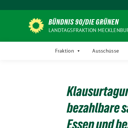
Weiter
zum
Inhalt
BÜNDNIS 90/DIE GRÜNEN
LANDTAGSFRAKTION MECKLENB
Fraktion
Ausschüsse
Klausurtagung
bezahlbare s
Essen und be