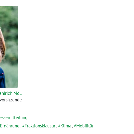
ehlrich MdL
svorsitzende
essemitteilung
Ernährung
,
Fraktionsklausur
,
Klima
,
Mobilität