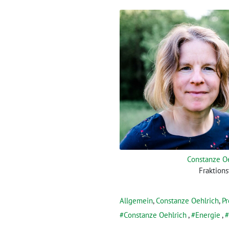
Constanze O
Fraktion
Allgemein
,
Constanze Oehlrich
,
Pr
Constanze Oehlrich
,
Energie
,