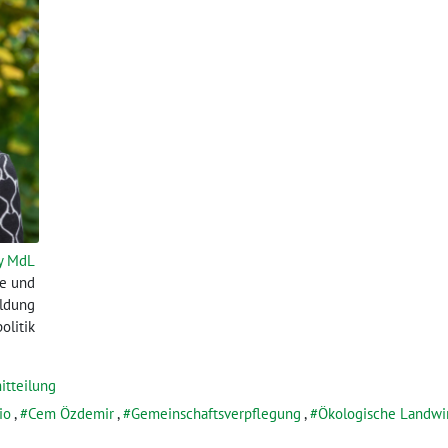
y MdL
de und
ildung
olitik
itteilung
io
,
Cem Özdemir
,
Gemeinschaftsverpflegung
,
Ökologische Landwir