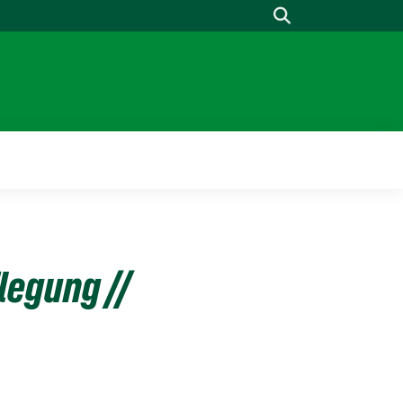
Suche
legung //