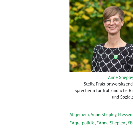
Anne Sheple
Stellv. Fraktionsvorsitzen
Sprecherin für frühkindliche B
und Sozialp
Allgemein
,
Anne Shepley
,
Pressem
Agrarpolitik
,
Anne Shepley
,
B