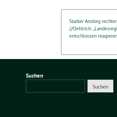
Starker Anstieg rechte
//Oehlrich: „Landesre
entschlossen reagieren
Suchen
Suchen