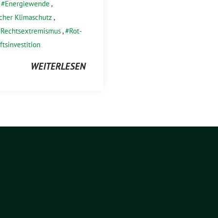
,
Energiewende
,
icher Klimaschutz
,
Rechtsextremismus
,
Rot-
tsinvestition
WEITERLESEN