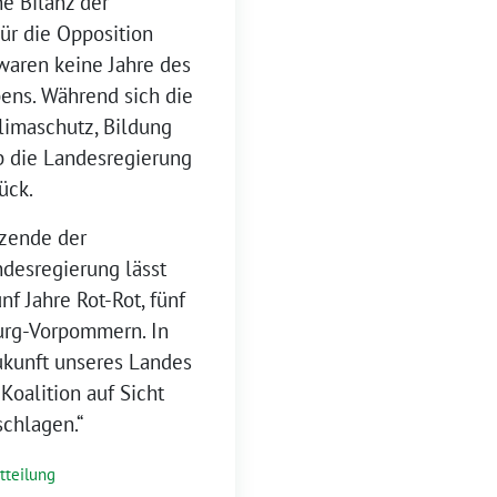
e Bilanz der
ür die Opposition
 waren keine Jahre des
bens. Während sich die
limaschutz, Bildung
b die Landesregierung
ück.
tzende der
ndesregierung lässt
f Jahre Rot-Rot, fünf
urg-Vorpommern. In
Zukunft unseres Landes
Koalition auf Sicht
schlagen.“
tteilung