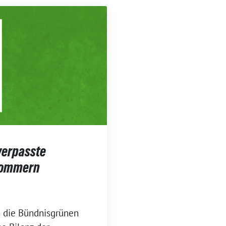
 verpasste
pommern
n die Bündnisgrünen