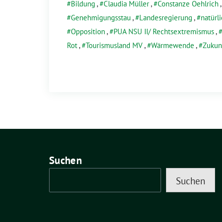
Bildung
,
Claudia Müller
,
Constanze Oehlrich
Genehmigungsstau
,
Landesregierung
,
natürl
Opposition
,
PUA NSU II/ Rechtsextremismus
,
Rot
,
Tourismusland MV
,
Wärmewende
,
Zukunf
Suchen
Suchen