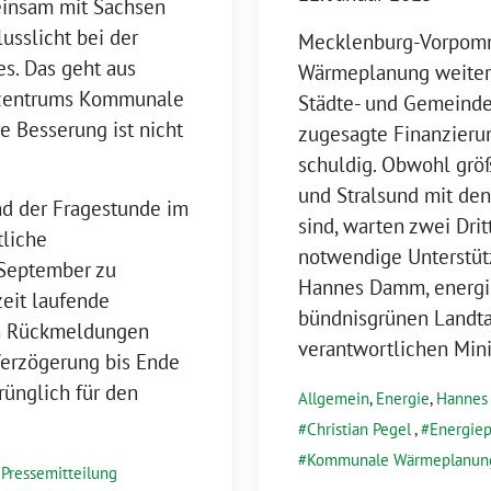
insam mit Sachsen
sslicht bei der
Mecklenburg-Vorpomm
. Das geht aus
Wärmeplanung weiter h
zzentrums Kommunale
Städte- und Gemeinde
 Besserung ist nicht
zugesagte Finanzieru
schuldig. Obwohl größ
und Stralsund mit den
d der Fragestunde im
sind, warten zwei Dr
tliche
notwendige Unterstüt
 September zu
Hannes Damm, energie
zeit laufende
bündnisgrünen Landtag
hen Rückmeldungen
verantwortlichen Mini
 Verzögerung bis Ende
rünglich für den
Allgemein
,
Energie
,
Hanne
Christian Pegel
,
Energiep
Kommunale Wärmeplanun
,
Pressemitteilung