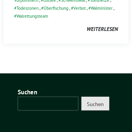
Vorpommern
,
Ostsee
,
Schweinswal
,
Stellnetze
,
Todeszonen
,
Überfischung
,
Verbot
,
Walminister
,
Walrettungsteam
WEITERLESEN
Suchen
Suchen