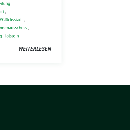
eilung
aft
,
Glücksstadt
,
Innenausschuss
,
g-Holstein
WEITERLESEN