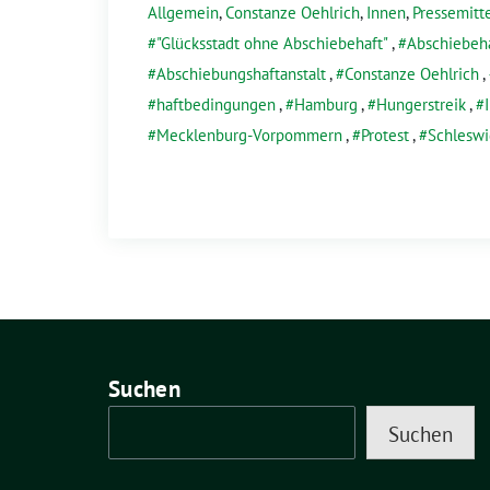
Allgemein
,
Constanze Oehlrich
,
Innen
,
Pressemitt
"Glücksstadt ohne Abschiebehaft"
,
Abschiebeh
Abschiebungshaftanstalt
,
Constanze Oehlrich
,
haftbedingungen
,
Hamburg
,
Hungerstreik
,
Mecklenburg-Vorpommern
,
Protest
,
Schleswi
Suchen
Suchen