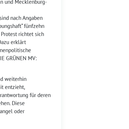
in und Mecklenburg-
 sind nach Angaben
ebungshaft“ fünfzehn
Protest richtet sich
azu erklärt
nnenpolitische
/DIE GRÜNEN MV:
nd weiterhin
t entzieht,
rantwortung für deren
ehen. Diese
mangel oder