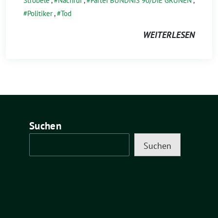
Ströbele
,
Nachruf
,
Partei BÜNDNIS 90/DIE GRÜNEN
,
Politiker
,
Tod
WEITERLESEN
Suchen
Suchen