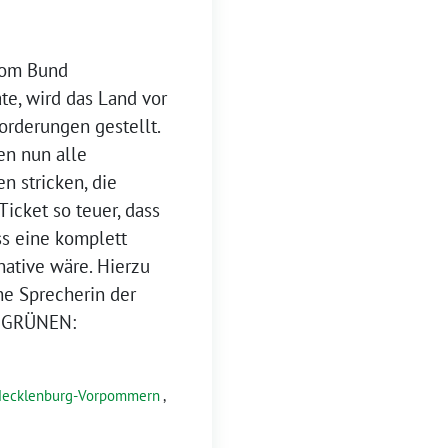
 vom Bund
te, wird das Land vor
orderungen gestellt.
en nun alle
n stricken, die
icket so teuer, dass
ss eine komplett
native wäre. Hierzu
che Sprecherin der
E GRÜNEN:
ecklenburg-Vorpommern
,