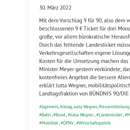
30. März 2022
Mit dem Vorschlag 9 für 90, also dem
beschlossenen 9 € Ticket für drei Mona
große, vor allem bürokratische Herausf
Durch das fehlende Landesticket müss
Verkehrsgesellschaften eigene Lösunge
Kosten für die Umsetzung machen das T
Minister Meyer gestern verkündete, da
kostenfreies Angebot die bessere Alter
erklärt Jutta Wegner, mobilitätspolitis
Landtagsfraktion von BÜNDNIS 90/DI
Allgemein
,
Antrag
,
Jutta Wegner
,
Pressemitteilung
Bahn
,
Bund
,
Jutta Wegner
,
Landesticket
,
M
Mobilität
,
ÖPNV
,
Wirtschaftspolitik