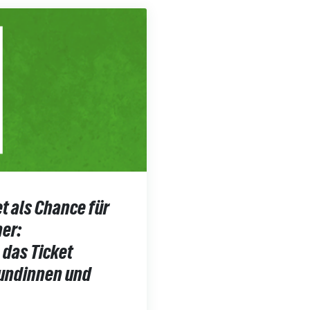
t als Chance für
ner:
das Ticket
 Kundinnen und